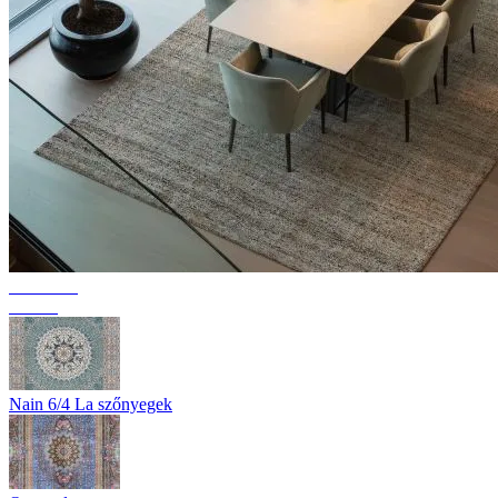
Kollekció
Texura
Nain 6/4 La szőnyegek