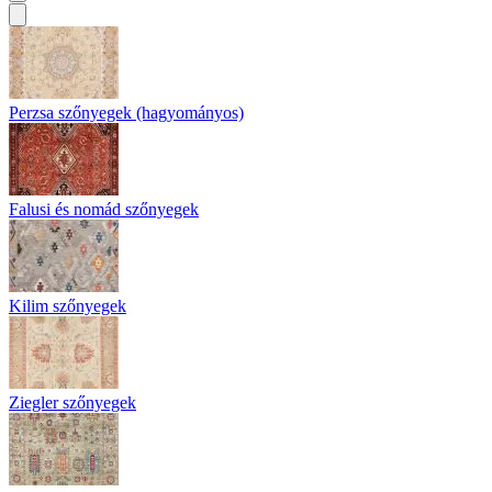
Perzsa szőnyegek (hagyományos)
Falusi és nomád szőnyegek
Kilim szőnyegek
Ziegler szőnyegek