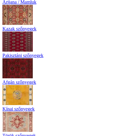
Arijana / Mamluk
Kazak szőnyegek
Pakisztáni szőnyegek
Afgán szőnyegek
Kínai szőnyegek
Török szőnyegek