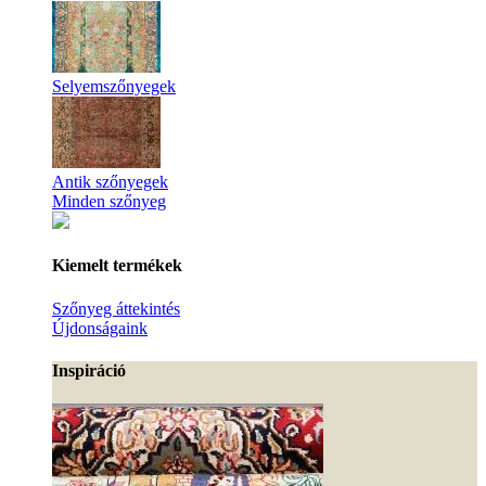
Selyemszőnyegek
Antik szőnyegek
Minden szőnyeg
Kiemelt termékek
Szőnyeg áttekintés
Újdonságaink
Inspiráció