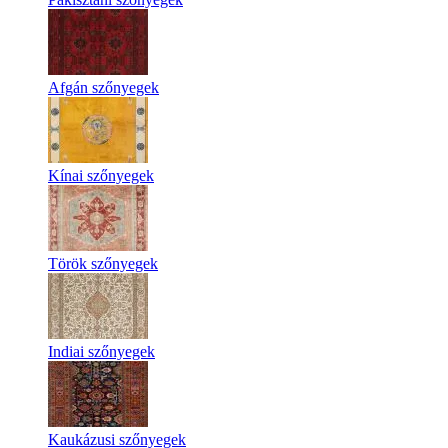
Afgán szőnyegek
Kínai szőnyegek
Török szőnyegek
Indiai szőnyegek
Kaukázusi szőnyegek