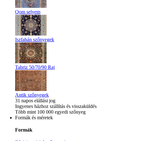
Qom selyem
Iszfahán szőnyegek
Tabriz 50/70/90 Raj
Antik szőnyegek
31 napos elállási jog
Ingyenes házhoz szállítás és visszaküldés
Több mint 100 000 egyedi szőnyeg
Formák és méretek
Formák