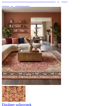
Fedezze fel a kézzel csomózott szőnyegeket
Szőnyeg áttekintés
Dizájner szőnyegek