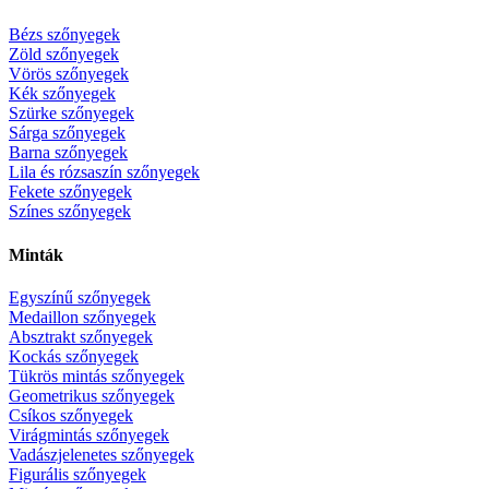
Bézs szőnyegek
Zöld szőnyegek
Vörös szőnyegek
Kék szőnyegek
Szürke szőnyegek
Sárga szőnyegek
Barna szőnyegek
Lila és rózsaszín szőnyegek
Fekete szőnyegek
Színes szőnyegek
Minták
Egyszínű szőnyegek
Medaillon szőnyegek
Absztrakt szőnyegek
Kockás szőnyegek
Tükrös mintás szőnyegek
Geometrikus szőnyegek
Csíkos szőnyegek
Virágmintás szőnyegek
Vadászjelenetes szőnyegek
Figurális szőnyegek