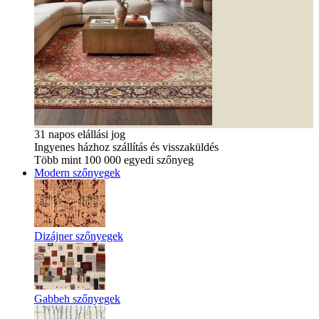
31 napos elállási jog
Ingyenes házhoz szállítás és visszaküldés
Több mint 100 000 egyedi szőnyeg
Modern szőnyegek
Dizájner szőnyegek
Gabbeh szőnyegek