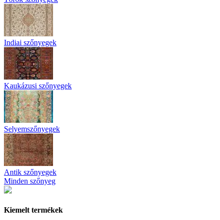
Indiai szőnyegek
Kaukázusi szőnyegek
Selyemszőnyegek
Antik szőnyegek
Minden szőnyeg
Kiemelt termékek