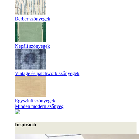
Berber szőnyegek
Nepáli szőnyegek
Vintage és patchwork szőnyegek
Egyszínű szőnyegek
Minden modern szőnyeg
Inspiráció