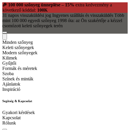
🎉 100 000 szőnyeg ünneplése – 15%
extra kedvezmény a
következő kóddal:
100K
31 napos visszaküldési jog
Ingyenes szállítás és visszaküldés
Több
mint 100 000 egyedi szőnyeg
1998 óta: az Ön szakértője a kézzel
csomózott keleti szőnyegek terén
Minden szőnyeg
Keleti szőnyegek
Modern szőnyegek
Kilimek
Gyűjtői
Formák és méretek
Szoba
Színek és minták
Ajánlatok
Inspiráció
Segítség & Kapcsolat
Gyakori kérdések
Kapcsolat
Rólunk