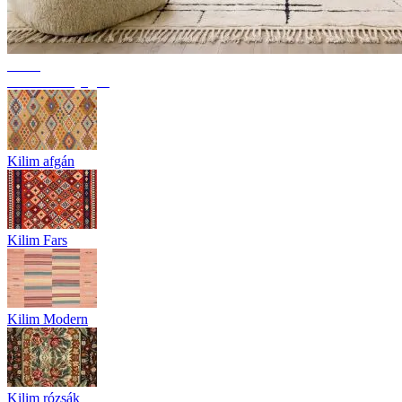
Trend
Berber szőnyegek
Kilim afgán
Kilim Fars
Kilim Modern
Kilim rózsák