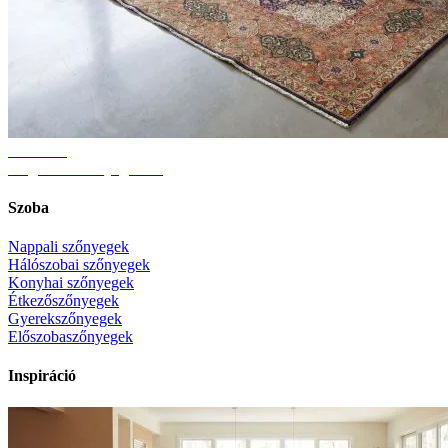
Útmutató
Megfelelő szőnyegméret
Szoba
Nappali szőnyegek
Hálószobai szőnyegek
Konyhai szőnyegek
Étkezőszőnyegek
Gyerekszőnyegek
Előszobaszőnyegek
Inspiráció