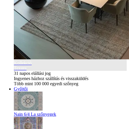
Kollekció
Texura
31 napos elállási jog
Ingyenes házhoz szállítás és visszaküldés
Több mint 100 000 egyedi szőnyeg
Gyűjtői
Nain 6/4 La szőnyegek