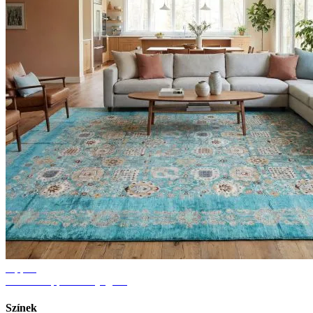
Tippek
Ötletek nappali szőnyeghez
Színek