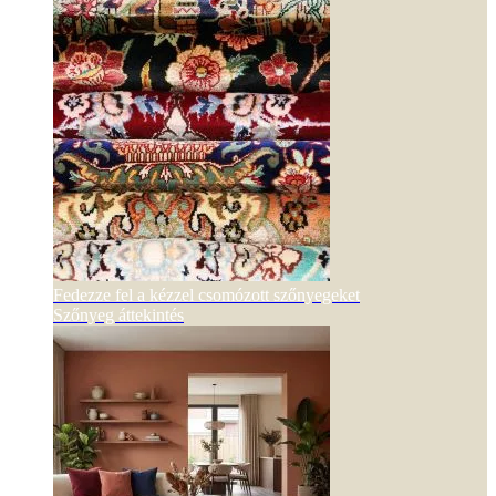
Fedezze fel a kézzel csomózott szőnyegeket
Szőnyeg áttekintés