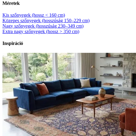
Méretek
Kis szőnyegek (hossz < 160 cm)
Közepes szőnyegek (hosszúság 150–229 cm)
Nagy szőnyegek (hosszúság 230–349 cm)
Extra nagy szőnyegek (hossz > 350 cm)
Inspiráció