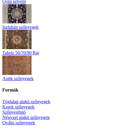
Qom selyem
Iszfahán szőnyegek
Tabriz 50/70/90 Raj
Antik szőnyegek
Formák
Téglalap alakú szőnyegek
Kerek szőnyegek
Szőnyegfutó
Négyzet alakú szőnyegek
Ovális szőnyegek