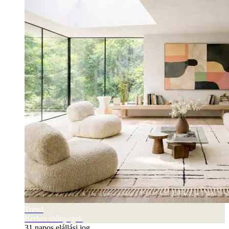
Trend
Berber szőnyegek
31 napos elállási jog