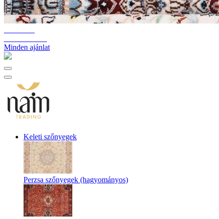
10%-60%
Raktárkiürítés
Minden ajánlat
Keleti szőnyegek
Perzsa szőnyegek (hagyományos)