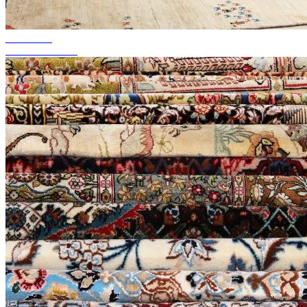
akár 50%-ig
Szezonális akció