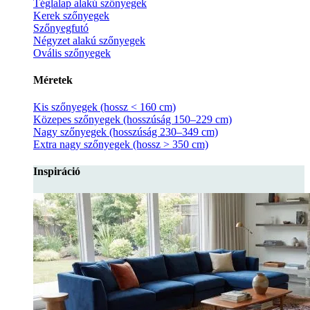
Téglalap alakú szőnyegek
Kerek szőnyegek
Szőnyegfutó
Négyzet alakú szőnyegek
Ovális szőnyegek
Méretek
Kis szőnyegek (hossz < 160 cm)
Közepes szőnyegek (hosszúság 150–229 cm)
Nagy szőnyegek (hosszúság 230–349 cm)
Extra nagy szőnyegek (hossz > 350 cm)
Inspiráció