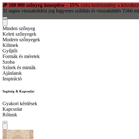
🎉 100 000 szőnyeg ünneplése – 15%
extra kedvezmény a következ
31 napos visszaküldési jog
Ingyenes szállítás és visszaküldés
Több mi
Minden szőnyeg
Keleti szőnyegek
Modern szőnyegek
Kilimek
Gyűjtői
Formák és méretek
Szoba
Színek és minták
Ajánlatok
Inspiráció
Segítség & Kapcsolat
Gyakori kérdések
Kapcsolat
Rólunk