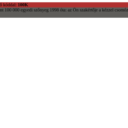
ő kóddal:
100K
nt 100 000 egyedi szőnyeg
1998 óta: az Ön szakértője a kézzel csomóz