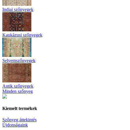
Indiai szőnyegek
Kaukázusi szőnyegek
Selyemszőnyegek
Antik szőnyegek
Minden szőnyeg
Kiemelt termékek
Szőnyeg áttekintés
Újdonságaink