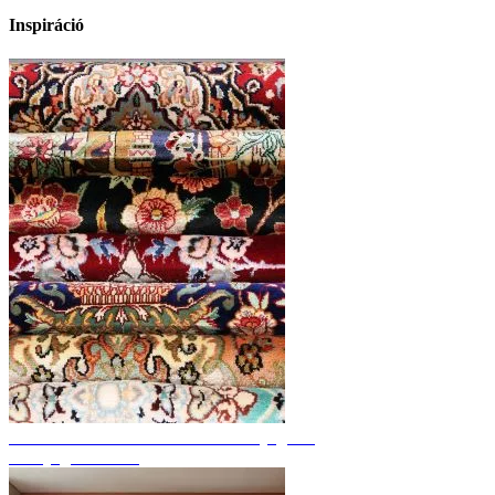
Inspiráció
Fedezze fel a kézzel csomózott szőnyegeket
Szőnyeg áttekintés