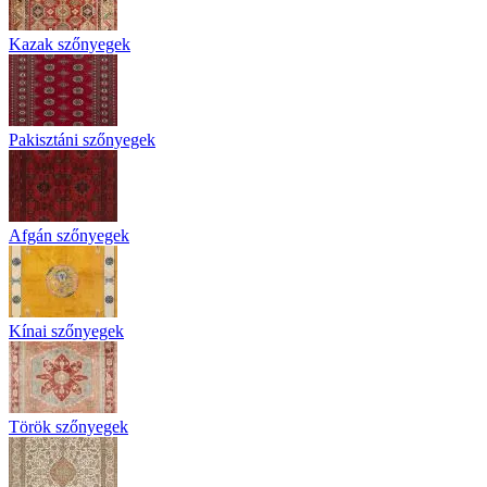
Kazak szőnyegek
Pakisztáni szőnyegek
Afgán szőnyegek
Kínai szőnyegek
Török szőnyegek