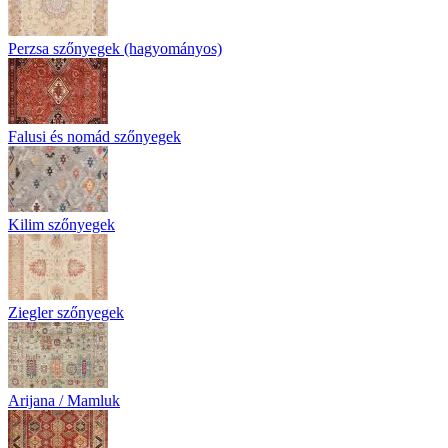
Perzsa szőnyegek (hagyományos)
Falusi és nomád szőnyegek
Kilim szőnyegek
Ziegler szőnyegek
Arijana / Mamluk