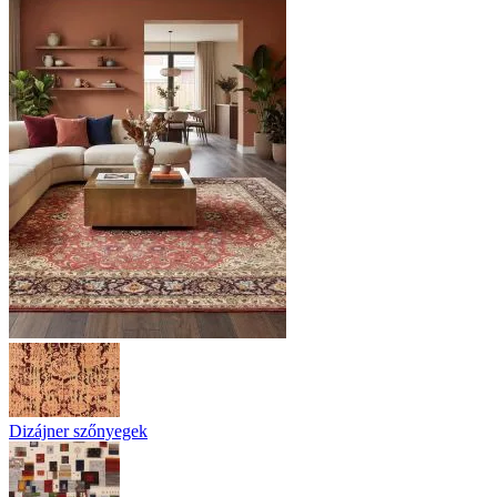
Dizájner szőnyegek