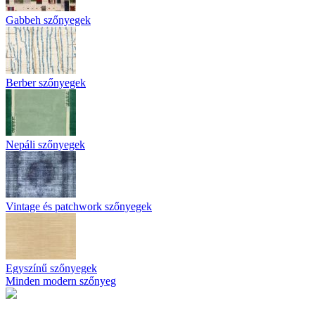
Gabbeh szőnyegek
Berber szőnyegek
Nepáli szőnyegek
Vintage és patchwork szőnyegek
Egyszínű szőnyegek
Minden modern szőnyeg