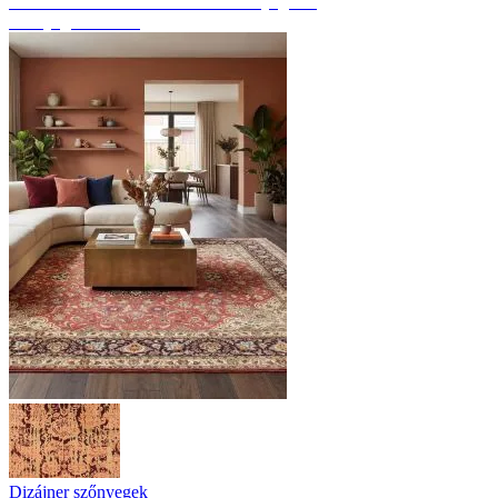
Fedezze fel a kézzel csomózott szőnyegeket
Szőnyeg áttekintés
Dizájner szőnyegek