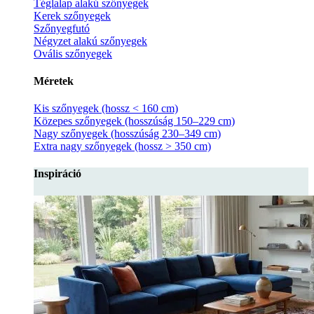
Téglalap alakú szőnyegek
Kerek szőnyegek
Szőnyegfutó
Négyzet alakú szőnyegek
Ovális szőnyegek
Méretek
Kis szőnyegek (hossz < 160 cm)
Közepes szőnyegek (hosszúság 150–229 cm)
Nagy szőnyegek (hosszúság 230–349 cm)
Extra nagy szőnyegek (hossz > 350 cm)
Inspiráció