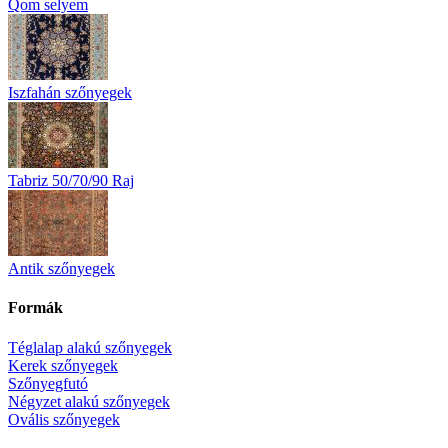
Qom selyem
Iszfahán szőnyegek
Tabriz 50/70/90 Raj
Antik szőnyegek
Formák
Téglalap alakú szőnyegek
Kerek szőnyegek
Szőnyegfutó
Négyzet alakú szőnyegek
Ovális szőnyegek