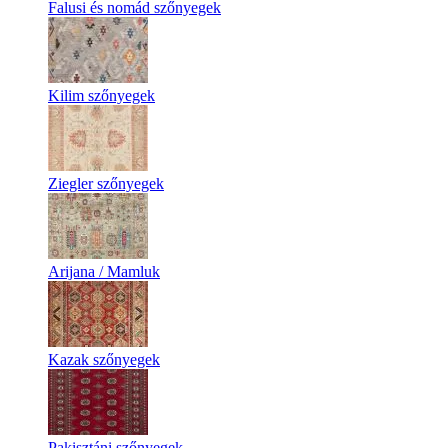
Falusi és nomád szőnyegek
Kilim szőnyegek
Ziegler szőnyegek
Arijana / Mamluk
Kazak szőnyegek
Pakisztáni szőnyegek