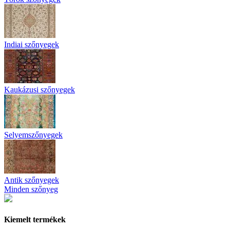
Indiai szőnyegek
Kaukázusi szőnyegek
Selyemszőnyegek
Antik szőnyegek
Minden szőnyeg
Kiemelt termékek