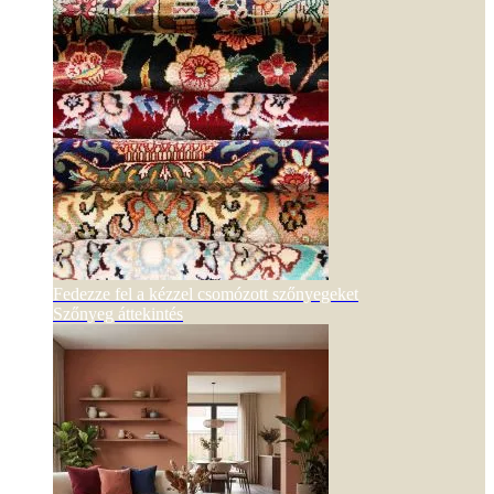
Fedezze fel a kézzel csomózott szőnyegeket
Szőnyeg áttekintés