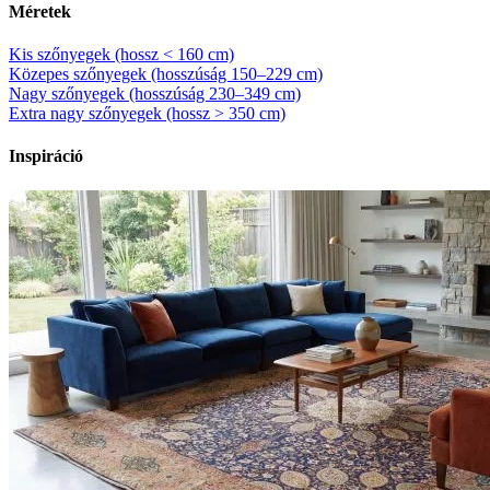
Méretek
Kis szőnyegek (hossz < 160 cm)
Közepes szőnyegek (hosszúság 150–229 cm)
Nagy szőnyegek (hosszúság 230–349 cm)
Extra nagy szőnyegek (hossz > 350 cm)
Inspiráció