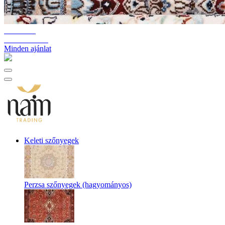
10%-60%
Raktárkiürítés
Minden ajánlat
Keleti szőnyegek
Perzsa szőnyegek (hagyományos)