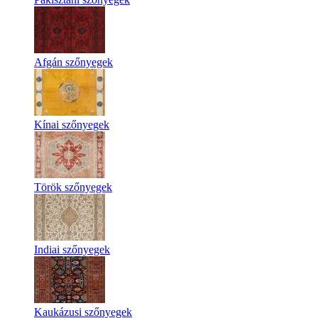
Afgán szőnyegek
Kínai szőnyegek
Török szőnyegek
Indiai szőnyegek
Kaukázusi szőnyegek