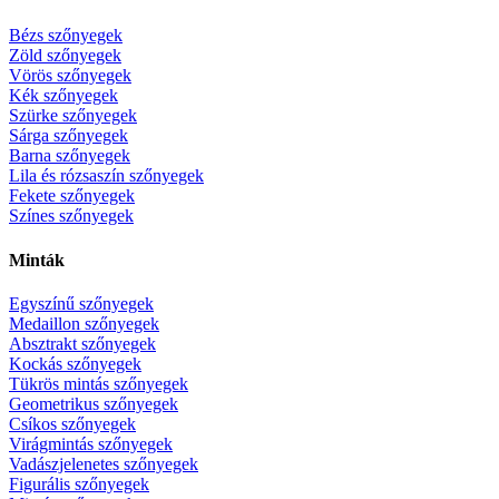
Bézs szőnyegek
Zöld szőnyegek
Vörös szőnyegek
Kék szőnyegek
Szürke szőnyegek
Sárga szőnyegek
Barna szőnyegek
Lila és rózsaszín szőnyegek
Fekete szőnyegek
Színes szőnyegek
Minták
Egyszínű szőnyegek
Medaillon szőnyegek
Absztrakt szőnyegek
Kockás szőnyegek
Tükrös mintás szőnyegek
Geometrikus szőnyegek
Csíkos szőnyegek
Virágmintás szőnyegek
Vadászjelenetes szőnyegek
Figurális szőnyegek