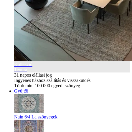
Kollekció
Texura
31 napos elállási jog
Ingyenes házhoz szállítás és visszaküldés
Több mint 100 000 egyedi szőnyeg
Gyűjtői
Nain 6/4 La szőnyegek