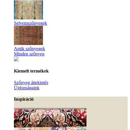
Selyemszőnyegek
Antik szőnyegek
Minden szőnyeg
Kiemelt termékek
Szőnyeg áttekintés
Újdonságaink
Inspiráció