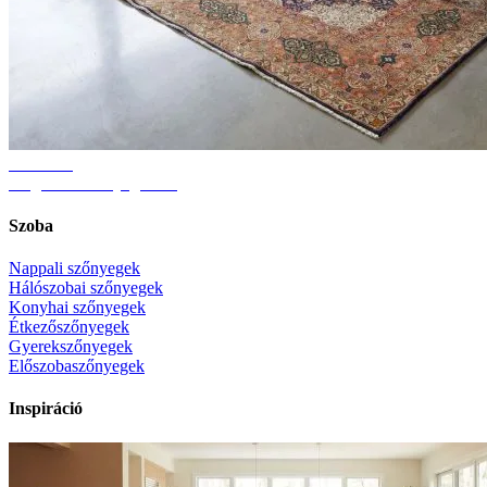
Útmutató
Megfelelő szőnyegméret
Szoba
Nappali szőnyegek
Hálószobai szőnyegek
Konyhai szőnyegek
Étkezőszőnyegek
Gyerekszőnyegek
Előszobaszőnyegek
Inspiráció