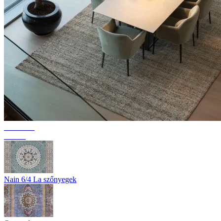
Kollekció
Texura
Nain 6/4 La szőnyegek