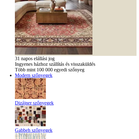
31 napos elállási jog
Ingyenes házhoz szállítás és visszaküldés
Több mint 100 000 egyedi szőnyeg
Modern szőnyegek
Dizájner szőnyegek
Gabbeh szőnyegek