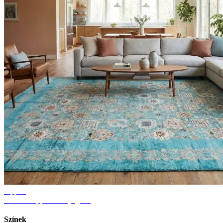
Tippek
Ötletek nappali szőnyeghez
Színek