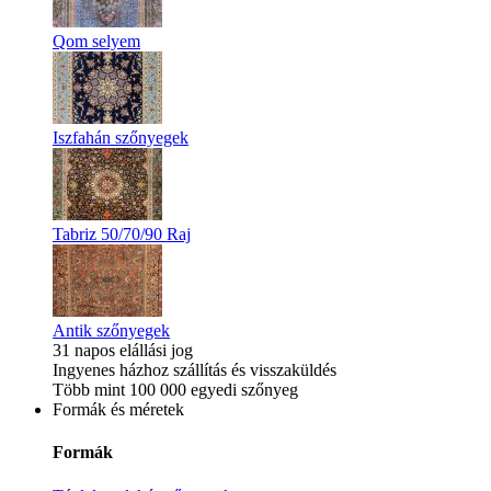
Qom selyem
Iszfahán szőnyegek
Tabriz 50/70/90 Raj
Antik szőnyegek
31 napos elállási jog
Ingyenes házhoz szállítás és visszaküldés
Több mint 100 000 egyedi szőnyeg
Formák és méretek
Formák