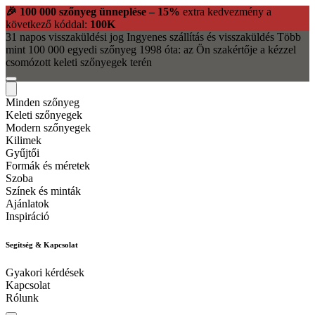
🎉 100 000 szőnyeg ünneplése – 15%
extra kedvezmény a
következő kóddal:
100K
31 napos visszaküldési jog
Ingyenes szállítás és visszaküldés
Több
mint 100 000 egyedi szőnyeg
1998 óta: az Ön szakértője a kézzel
csomózott keleti szőnyegek terén
Minden szőnyeg
Keleti szőnyegek
Modern szőnyegek
Kilimek
Gyűjtői
Formák és méretek
Szoba
Színek és minták
Ajánlatok
Inspiráció
Segítség & Kapcsolat
Gyakori kérdések
Kapcsolat
Rólunk