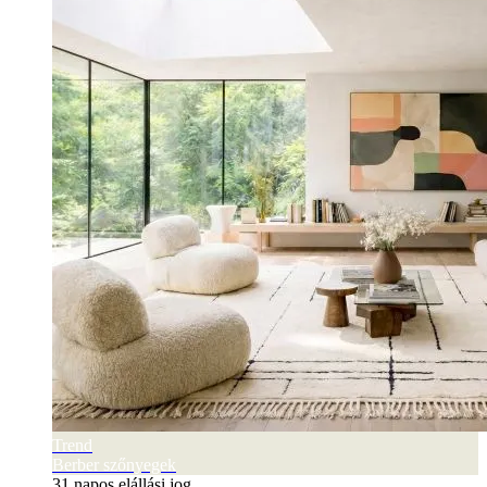
Trend
Berber szőnyegek
31 napos elállási jog