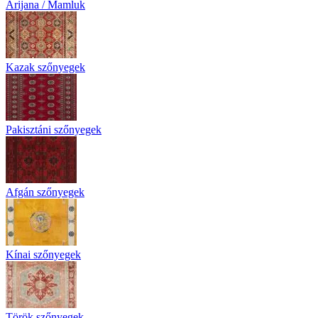
Arijana / Mamluk
Kazak szőnyegek
Pakisztáni szőnyegek
Afgán szőnyegek
Kínai szőnyegek
Török szőnyegek