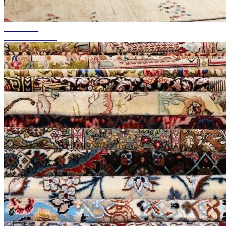
akár 50%-ig
Szezonális akció