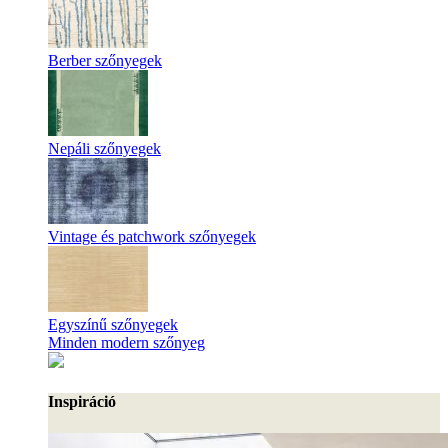
Berber szőnyegek
Nepáli szőnyegek
Vintage és patchwork szőnyegek
Egyszínű szőnyegek
Minden modern szőnyeg
Inspiráció