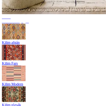
Trend
Berber szőnyegek
Kilim afgán
Kilim Fars
Kilim Modern
Kilim rózsák