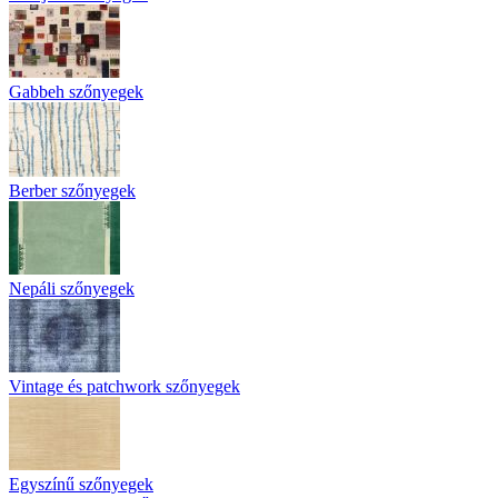
Gabbeh szőnyegek
Berber szőnyegek
Nepáli szőnyegek
Vintage és patchwork szőnyegek
Egyszínű szőnyegek