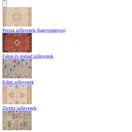
Perzsa szőnyegek (hagyományos)
Falusi és nomád szőnyegek
Kilim szőnyegek
Ziegler szőnyegek