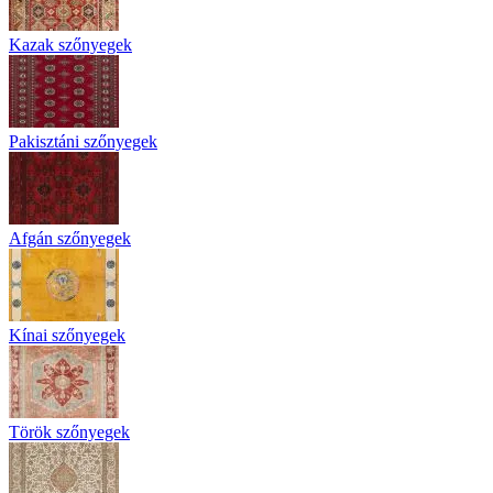
Kazak szőnyegek
Pakisztáni szőnyegek
Afgán szőnyegek
Kínai szőnyegek
Török szőnyegek