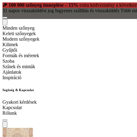
🎉 100 000 szőnyeg ünneplése – 15%
extra kedvezmény a következ
31 napos visszaküldési jog
Ingyenes szállítás és visszaküldés
Több mi
Minden szőnyeg
Keleti szőnyegek
Modern szőnyegek
Kilimek
Gyűjtői
Formák és méretek
Szoba
Színek és minták
Ajánlatok
Inspiráció
Segítség & Kapcsolat
Gyakori kérdések
Kapcsolat
Rólunk