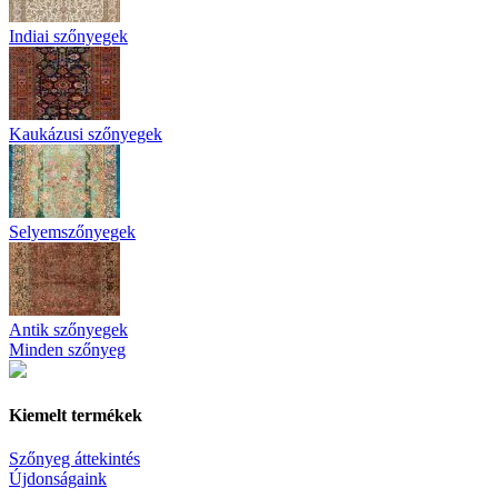
Indiai szőnyegek
Kaukázusi szőnyegek
Selyemszőnyegek
Antik szőnyegek
Minden szőnyeg
Kiemelt termékek
Szőnyeg áttekintés
Újdonságaink