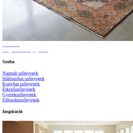
Útmutató
Megfelelő szőnyegméret
Szoba
Nappali szőnyegek
Hálószobai szőnyegek
Konyhai szőnyegek
Étkezőszőnyegek
Gyerekszőnyegek
Előszobaszőnyegek
Inspiráció