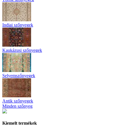
Indiai szőnyegek
Kaukázusi szőnyegek
Selyemszőnyegek
Antik szőnyegek
Minden szőnyeg
Kiemelt termékek