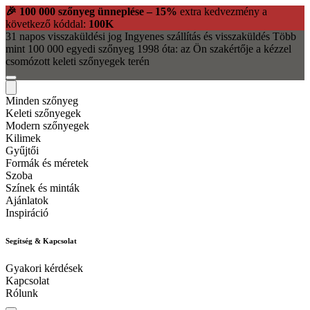
🎉 100 000 szőnyeg ünneplése – 15%
extra kedvezmény a
következő kóddal:
100K
31 napos visszaküldési jog
Ingyenes szállítás és visszaküldés
Több
mint 100 000 egyedi szőnyeg
1998 óta: az Ön szakértője a kézzel
csomózott keleti szőnyegek terén
Minden szőnyeg
Keleti szőnyegek
Modern szőnyegek
Kilimek
Gyűjtői
Formák és méretek
Szoba
Színek és minták
Ajánlatok
Inspiráció
Segítség & Kapcsolat
Gyakori kérdések
Kapcsolat
Rólunk