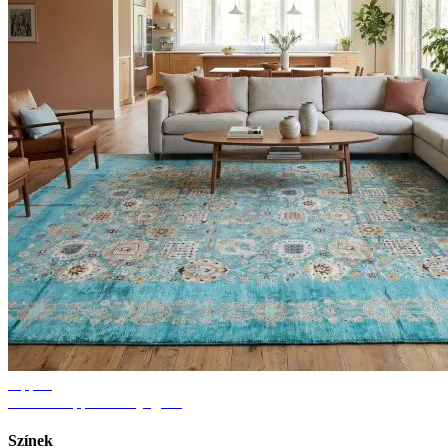
Tippek
Ötletek nappali szőnyeghez
Színek