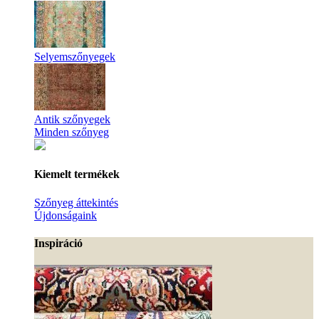
Selyemszőnyegek
Antik szőnyegek
Minden szőnyeg
Kiemelt termékek
Szőnyeg áttekintés
Újdonságaink
Inspiráció