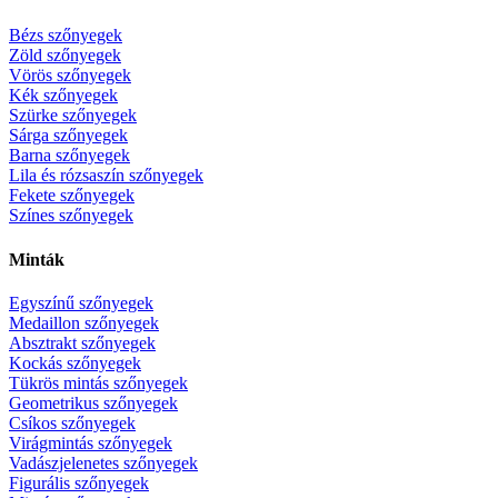
Bézs szőnyegek
Zöld szőnyegek
Vörös szőnyegek
Kék szőnyegek
Szürke szőnyegek
Sárga szőnyegek
Barna szőnyegek
Lila és rózsaszín szőnyegek
Fekete szőnyegek
Színes szőnyegek
Minták
Egyszínű szőnyegek
Medaillon szőnyegek
Absztrakt szőnyegek
Kockás szőnyegek
Tükrös mintás szőnyegek
Geometrikus szőnyegek
Csíkos szőnyegek
Virágmintás szőnyegek
Vadászjelenetes szőnyegek
Figurális szőnyegek