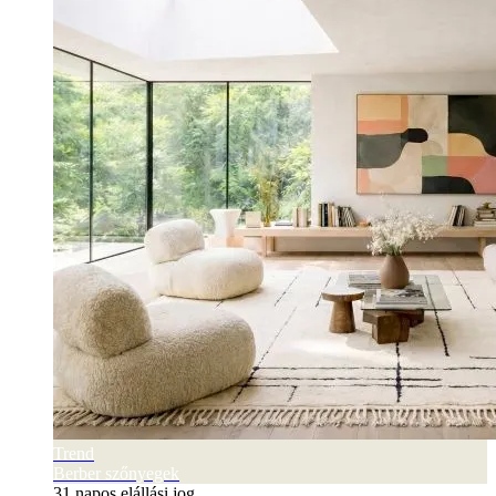
Trend
Berber szőnyegek
31 napos elállási jog