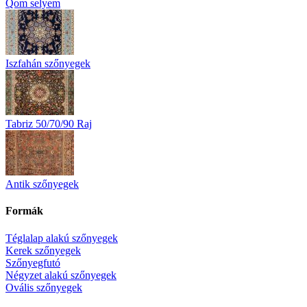
Qom selyem
Iszfahán szőnyegek
Tabriz 50/70/90 Raj
Antik szőnyegek
Formák
Téglalap alakú szőnyegek
Kerek szőnyegek
Szőnyegfutó
Négyzet alakú szőnyegek
Ovális szőnyegek