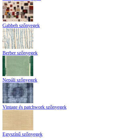
Gabbeh szőnyegek
Berber szőnyegek
Nepáli szőnyegek
Vintage és patchwork szőnyegek
Egyszínű szőnyegek