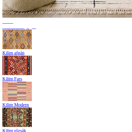
Trend
Berber szőnyegek
Kilim afgán
Kilim Fars
Kilim Modern
Kilim rózsák