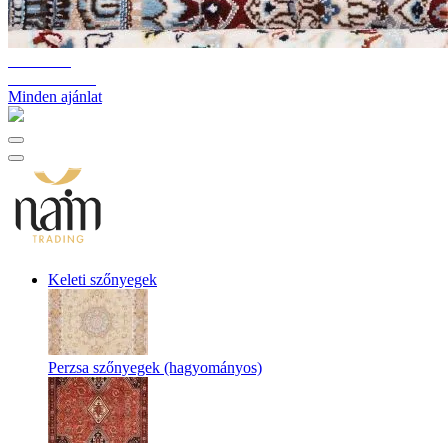
10%-60%
Raktárkiürítés
Minden ajánlat
Keleti szőnyegek
Perzsa szőnyegek (hagyományos)