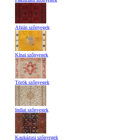
Afgán szőnyegek
Kínai szőnyegek
Török szőnyegek
Indiai szőnyegek
Kaukázusi szőnyegek