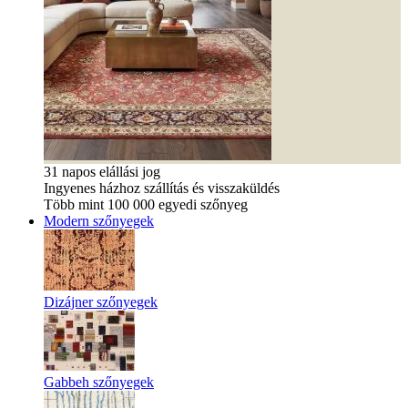
31 napos elállási jog
Ingyenes házhoz szállítás és visszaküldés
Több mint 100 000 egyedi szőnyeg
Modern szőnyegek
Dizájner szőnyegek
Gabbeh szőnyegek