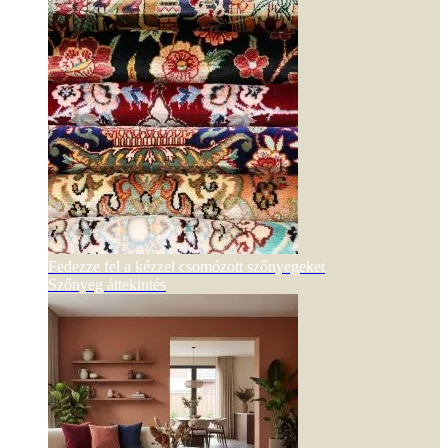
Fedezze fel a kézzel csomózott szőnyegeket
Szőnyeg áttekintés