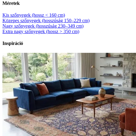
Méretek
Kis szőnyegek (hossz < 160 cm)
Közepes szőnyegek (hosszúság 150–229 cm)
Nagy szőnyegek (hosszúság 230–349 cm)
Extra nagy szőnyegek (hossz > 350 cm)
Inspiráció