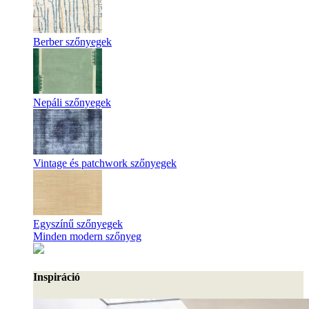
Berber szőnyegek
Nepáli szőnyegek
Vintage és patchwork szőnyegek
Egyszínű szőnyegek
Minden modern szőnyeg
Inspiráció