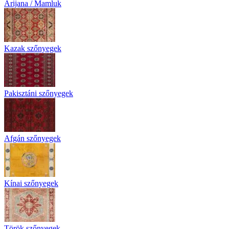
Arijana / Mamluk
Kazak szőnyegek
Pakisztáni szőnyegek
Afgán szőnyegek
Kínai szőnyegek
Török szőnyegek