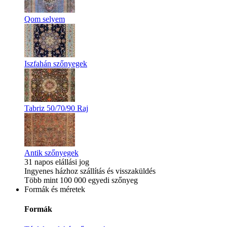
Qom selyem
Iszfahán szőnyegek
Tabriz 50/70/90 Raj
Antik szőnyegek
31 napos elállási jog
Ingyenes házhoz szállítás és visszaküldés
Több mint 100 000 egyedi szőnyeg
Formák és méretek
Formák