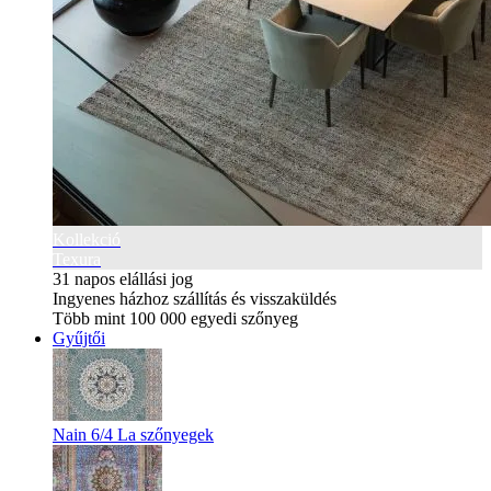
Kollekció
Texura
31 napos elállási jog
Ingyenes házhoz szállítás és visszaküldés
Több mint 100 000 egyedi szőnyeg
Gyűjtői
Nain 6/4 La szőnyegek