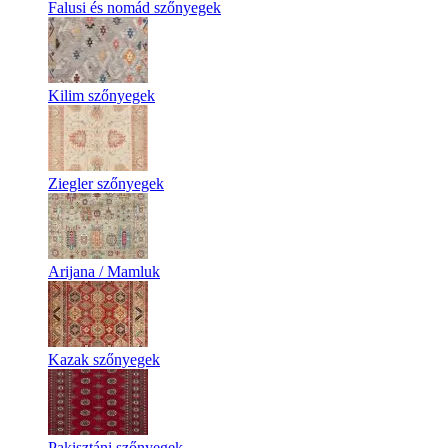
Falusi és nomád szőnyegek
Kilim szőnyegek
Ziegler szőnyegek
Arijana / Mamluk
Kazak szőnyegek
Pakisztáni szőnyegek