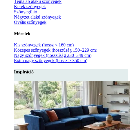
Téglalap alakú szőnyegek
Kerek szőnyegek
Szőnyegfutó
Négyzet alakú szőnyegek
Ovális szőnyegek
Méretek
Kis szőnyegek (hossz < 160 cm)
Közepes szőnyegek (hosszúság 150–229 cm)
Nagy szőnyegek (hosszúság 230–349 cm)
Extra nagy szőnyegek (hossz > 350 cm)
Inspiráció