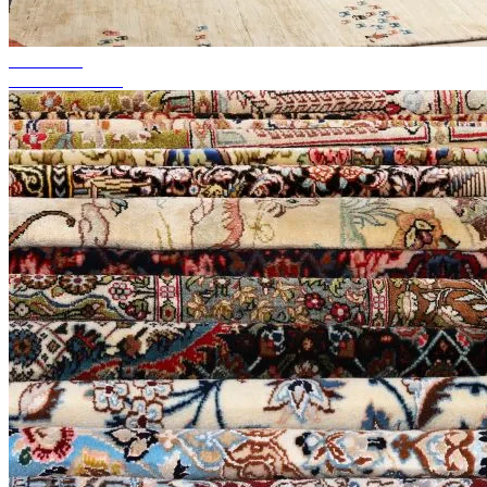
akár 50%-ig
Szezonális akció