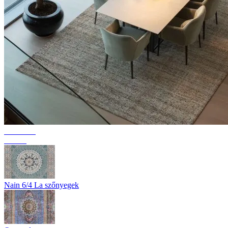
Kollekció
Texura
Nain 6/4 La szőnyegek