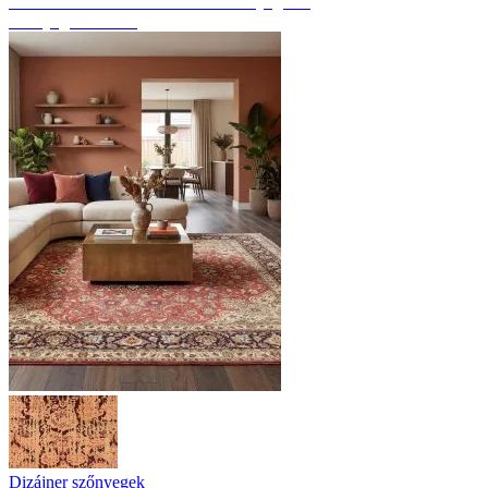
Fedezze fel a kézzel csomózott szőnyegeket
Szőnyeg áttekintés
Dizájner szőnyegek