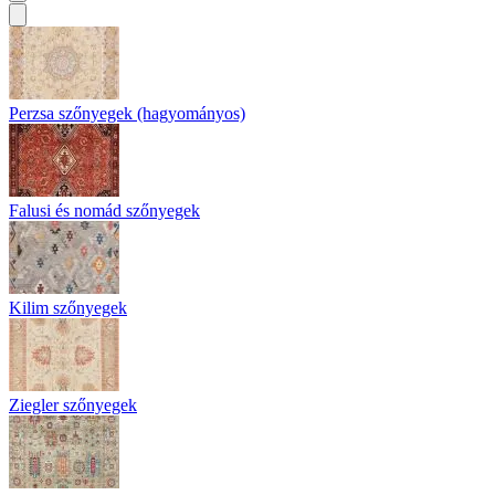
Perzsa szőnyegek (hagyományos)
Falusi és nomád szőnyegek
Kilim szőnyegek
Ziegler szőnyegek