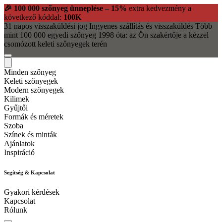
🎉 100 000 szőnyeg ünneplése – 15%
extra kedvezmény a
következő kóddal:
100K
31 napos visszaküldési jog
Ingyenes szállítás és visszaküldés
Több
mint 100 000 egyedi szőnyeg
1998 óta: az Ön szakértője a kézzel
csomózott keleti szőnyegek terén
Minden szőnyeg
Keleti szőnyegek
Modern szőnyegek
Kilimek
Gyűjtői
Formák és méretek
Szoba
Színek és minták
Ajánlatok
Inspiráció
Segítség & Kapcsolat
Gyakori kérdések
Kapcsolat
Rólunk