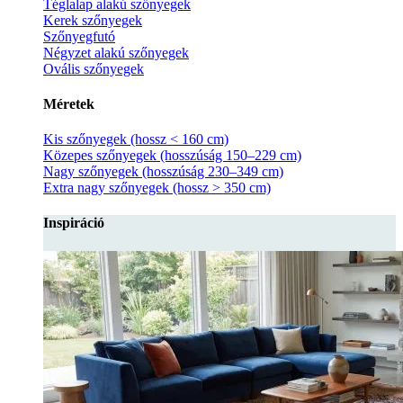
Téglalap alakú szőnyegek
Kerek szőnyegek
Szőnyegfutó
Négyzet alakú szőnyegek
Ovális szőnyegek
Méretek
Kis szőnyegek (hossz < 160 cm)
Közepes szőnyegek (hosszúság 150–229 cm)
Nagy szőnyegek (hosszúság 230–349 cm)
Extra nagy szőnyegek (hossz > 350 cm)
Inspiráció