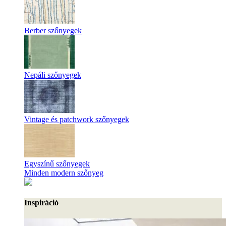
Berber szőnyegek
Nepáli szőnyegek
Vintage és patchwork szőnyegek
Egyszínű szőnyegek
Minden modern szőnyeg
Inspiráció