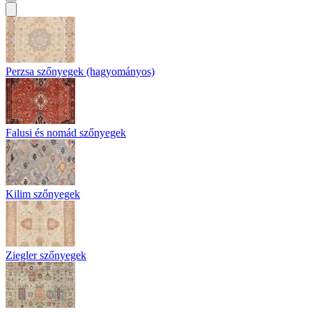
Perzsa szőnyegek (hagyományos)
Falusi és nomád szőnyegek
Kilim szőnyegek
Ziegler szőnyegek