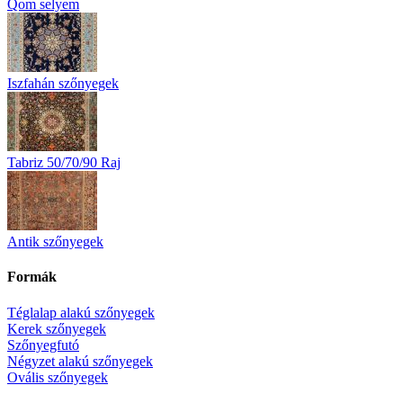
Qom selyem
Iszfahán szőnyegek
Tabriz 50/70/90 Raj
Antik szőnyegek
Formák
Téglalap alakú szőnyegek
Kerek szőnyegek
Szőnyegfutó
Négyzet alakú szőnyegek
Ovális szőnyegek