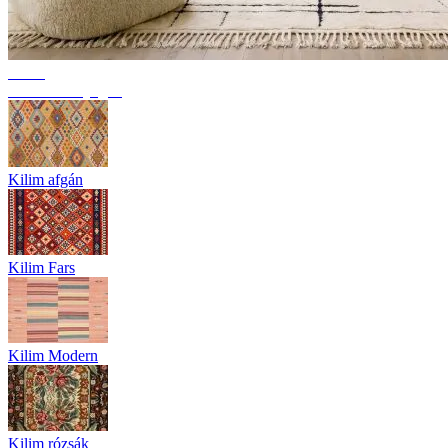
Trend
Berber szőnyegek
Kilim afgán
Kilim Fars
Kilim Modern
Kilim rózsák