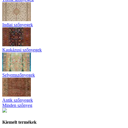
Indiai szőnyegek
Kaukázusi szőnyegek
Selyemszőnyegek
Antik szőnyegek
Minden szőnyeg
Kiemelt termékek