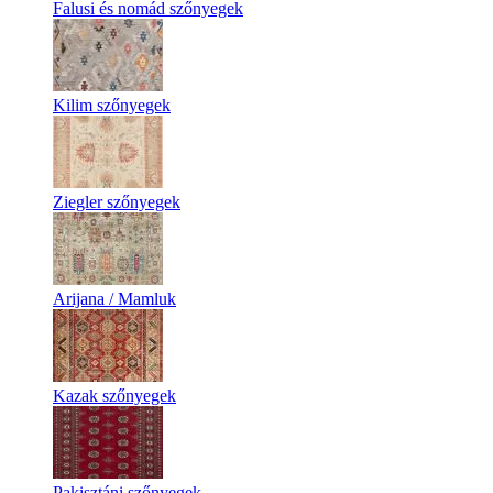
Falusi és nomád szőnyegek
Kilim szőnyegek
Ziegler szőnyegek
Arijana / Mamluk
Kazak szőnyegek
Pakisztáni szőnyegek