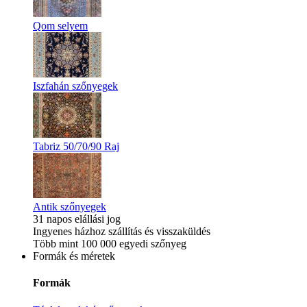
Qom selyem
Iszfahán szőnyegek
Tabriz 50/70/90 Raj
Antik szőnyegek
31 napos elállási jog
Ingyenes házhoz szállítás és visszaküldés
Több mint 100 000 egyedi szőnyeg
Formák és méretek
Formák