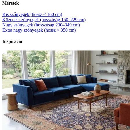
Méretek
Kis szőnyegek (hossz < 160 cm)
Közepes szőnyegek (hosszúság 150–229 cm)
Nagy szőnyegek (hosszúság 230–349 cm)
Extra nagy szőnyegek (hossz > 350 cm)
Inspiráció