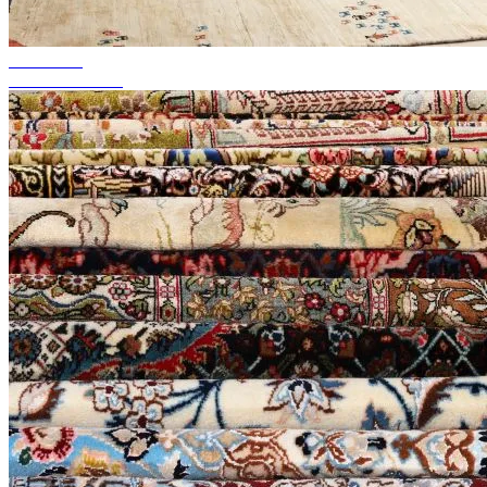
akár 50%-ig
Szezonális akció