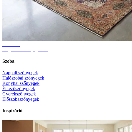
Útmutató
Megfelelő szőnyegméret
Szoba
Nappali szőnyegek
Hálószobai szőnyegek
Konyhai szőnyegek
Étkezőszőnyegek
Gyerekszőnyegek
Előszobaszőnyegek
Inspiráció