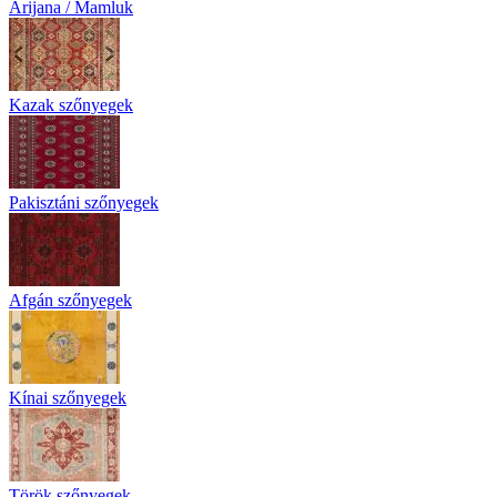
Arijana / Mamluk
Kazak szőnyegek
Pakisztáni szőnyegek
Afgán szőnyegek
Kínai szőnyegek
Török szőnyegek