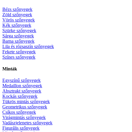
Bézs szőnyegek
Zöld szőnyegek
Vörös szőnyegek
Kék szőnyegek
Szürke szőnyegek
Sárga szőnyegek
Barna szőnyegek
Lila és rózsaszín szőnyegek
Fekete szőnyegek
Színes szőnyegek
Minták
Egyszínű szőnyegek
Medaillon szőnyegek
Absztrakt szőnyegek
Kockás szőnyegek
Tükrös mintás szőnyegek
Geometrikus szőnyegek
Csíkos szőnyegek
Virágmintás szőnyegek
Vadászjelenetes szőnyegek
Figurális szőnyegek