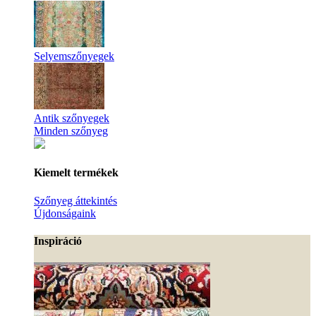
Selyemszőnyegek
Antik szőnyegek
Minden szőnyeg
Kiemelt termékek
Szőnyeg áttekintés
Újdonságaink
Inspiráció