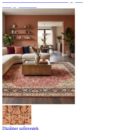
Fedezze fel a kézzel csomózott szőnyegeket
Szőnyeg áttekintés
Dizájner szőnyegek