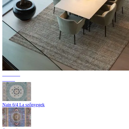
Kollekció
Texura
Nain 6/4 La szőnyegek