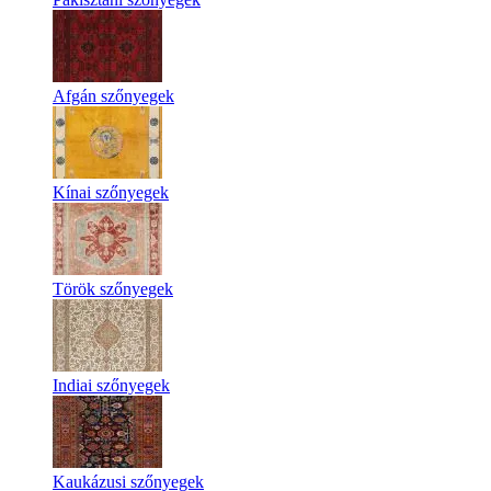
Afgán szőnyegek
Kínai szőnyegek
Török szőnyegek
Indiai szőnyegek
Kaukázusi szőnyegek