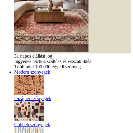
31 napos elállási jog
Ingyenes házhoz szállítás és visszaküldés
Több mint 100 000 egyedi szőnyeg
Modern szőnyegek
Dizájner szőnyegek
Gabbeh szőnyegek