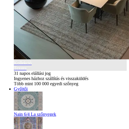
Kollekció
Texura
31 napos elállási jog
Ingyenes házhoz szállítás és visszaküldés
Több mint 100 000 egyedi szőnyeg
Gyűjtői
Nain 6/4 La szőnyegek