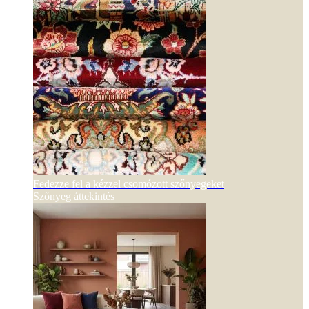
Fedezze fel a kézzel csomózott szőnyegeket
Szőnyeg áttekintés