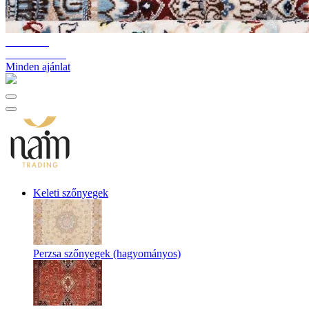
10%-60%
Raktárkiürítés
Minden ajánlat
Keleti szőnyegek
Perzsa szőnyegek (hagyományos)