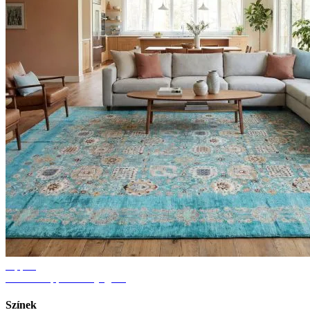
Tippek
Ötletek nappali szőnyeghez
Színek