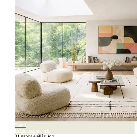
Trend
Berber szőnyegek
31 napos elállási jog