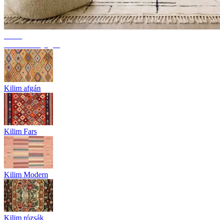
Trend
Berber szőnyegek
Kilim afgán
Kilim Fars
Kilim Modern
Kilim rózsák