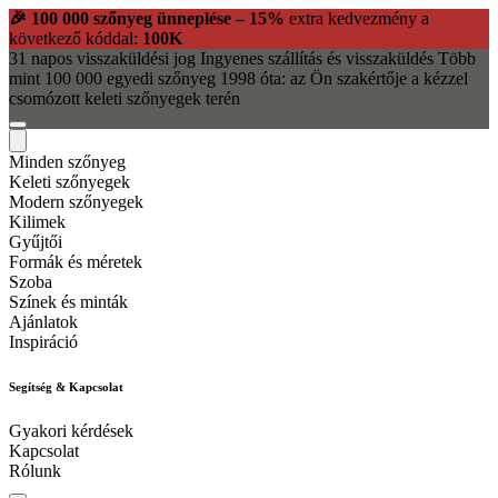
🎉 100 000 szőnyeg ünneplése – 15%
extra kedvezmény a
következő kóddal:
100K
31 napos visszaküldési jog
Ingyenes szállítás és visszaküldés
Több
mint 100 000 egyedi szőnyeg
1998 óta: az Ön szakértője a kézzel
csomózott keleti szőnyegek terén
Minden szőnyeg
Keleti szőnyegek
Modern szőnyegek
Kilimek
Gyűjtői
Formák és méretek
Szoba
Színek és minták
Ajánlatok
Inspiráció
Segítség & Kapcsolat
Gyakori kérdések
Kapcsolat
Rólunk