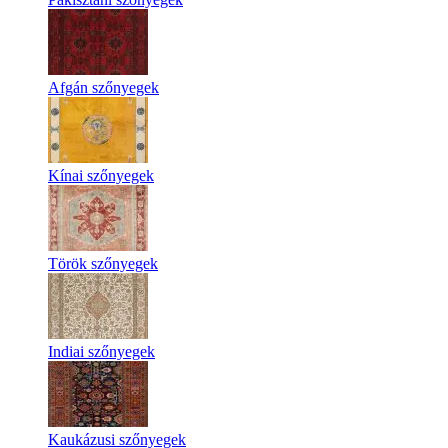
Afgán szőnyegek
Kínai szőnyegek
Török szőnyegek
Indiai szőnyegek
Kaukázusi szőnyegek