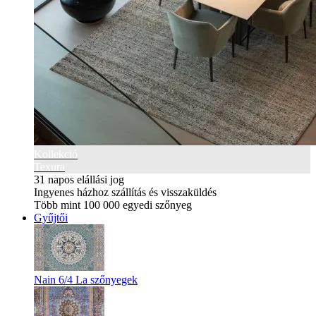
Kollekció
Texura
31 napos elállási jog
Ingyenes házhoz szállítás és visszaküldés
Több mint 100 000 egyedi szőnyeg
Gyűjtői
Nain 6/4 La szőnyegek