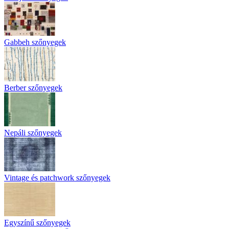
Gabbeh szőnyegek
Berber szőnyegek
Nepáli szőnyegek
Vintage és patchwork szőnyegek
Egyszínű szőnyegek