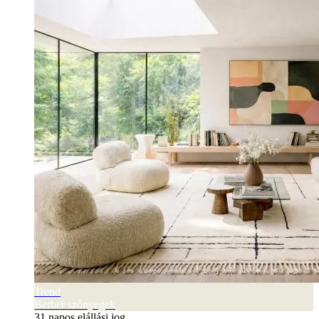
Trend
Berber szőnyegek
31 napos elállási jog