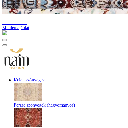
10%-60%
Raktárkiürítés
Minden ajánlat
Keleti szőnyegek
Perzsa szőnyegek (hagyományos)