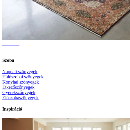
Útmutató
Megfelelő szőnyegméret
Szoba
Nappali szőnyegek
Hálószobai szőnyegek
Konyhai szőnyegek
Étkezőszőnyegek
Gyerekszőnyegek
Előszobaszőnyegek
Inspiráció