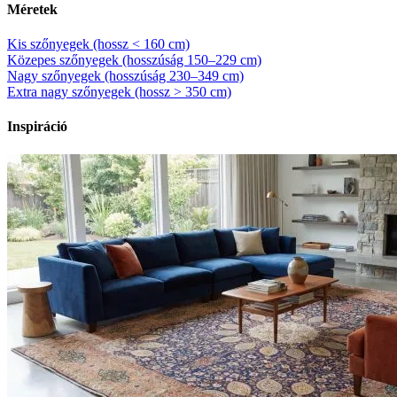
Méretek
Kis szőnyegek (hossz < 160 cm)
Közepes szőnyegek (hosszúság 150–229 cm)
Nagy szőnyegek (hosszúság 230–349 cm)
Extra nagy szőnyegek (hossz > 350 cm)
Inspiráció