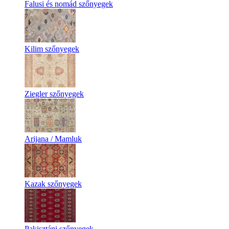
Falusi és nomád szőnyegek
Kilim szőnyegek
Ziegler szőnyegek
Arijana / Mamluk
Kazak szőnyegek
Pakisztáni szőnyegek