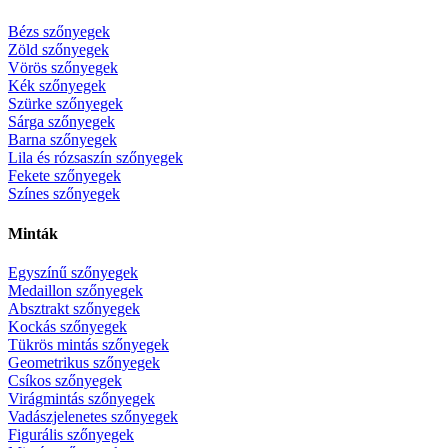
Bézs szőnyegek
Zöld szőnyegek
Vörös szőnyegek
Kék szőnyegek
Szürke szőnyegek
Sárga szőnyegek
Barna szőnyegek
Lila és rózsaszín szőnyegek
Fekete szőnyegek
Színes szőnyegek
Minták
Egyszínű szőnyegek
Medaillon szőnyegek
Absztrakt szőnyegek
Kockás szőnyegek
Tükrös mintás szőnyegek
Geometrikus szőnyegek
Csíkos szőnyegek
Virágmintás szőnyegek
Vadászjelenetes szőnyegek
Figurális szőnyegek