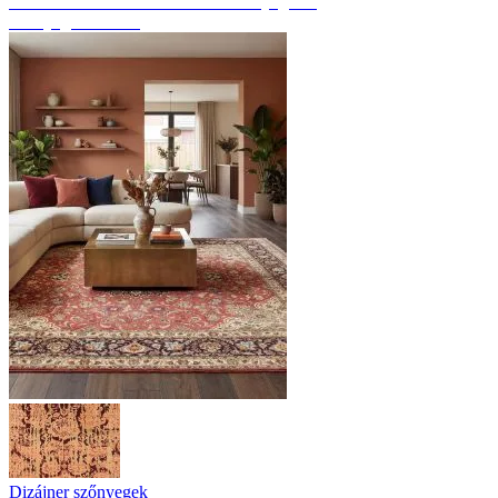
Fedezze fel a kézzel csomózott szőnyegeket
Szőnyeg áttekintés
Dizájner szőnyegek