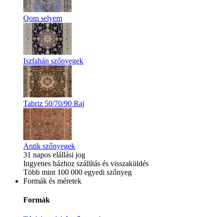
Qom selyem
Iszfahán szőnyegek
Tabriz 50/70/90 Raj
Antik szőnyegek
31 napos elállási jog
Ingyenes házhoz szállítás és visszaküldés
Több mint 100 000 egyedi szőnyeg
Formák és méretek
Formák