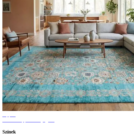
Tippek
Ötletek nappali szőnyeghez
Színek