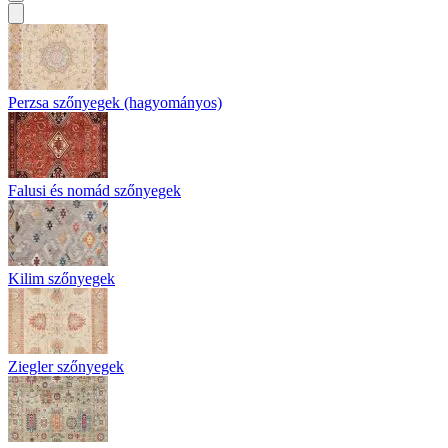
Perzsa szőnyegek (hagyományos)
Falusi és nomád szőnyegek
Kilim szőnyegek
Ziegler szőnyegek