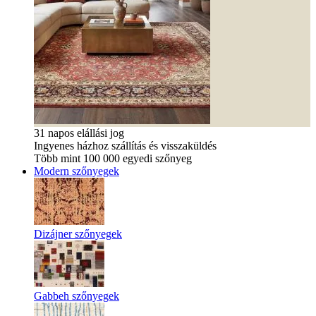
31 napos elállási jog
Ingyenes házhoz szállítás és visszaküldés
Több mint 100 000 egyedi szőnyeg
Modern szőnyegek
Dizájner szőnyegek
Gabbeh szőnyegek