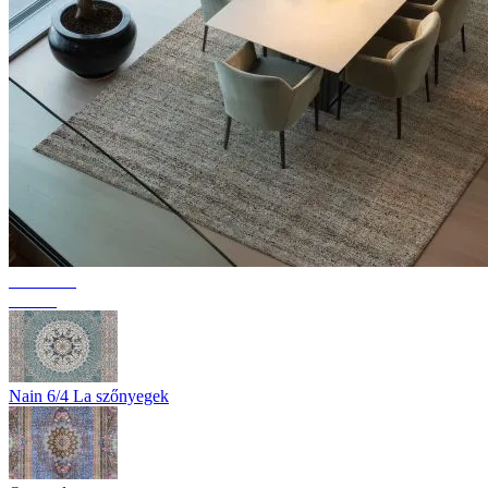
Kollekció
Texura
Nain 6/4 La szőnyegek