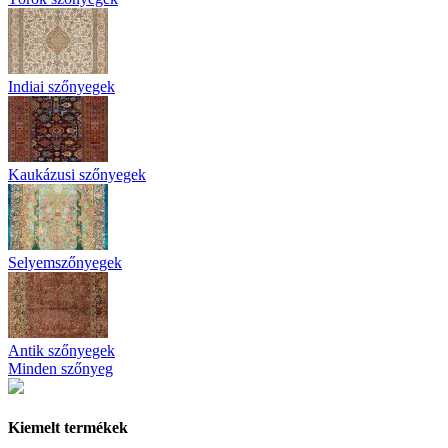
Indiai szőnyegek
Kaukázusi szőnyegek
Selyemszőnyegek
Antik szőnyegek
Minden szőnyeg
Kiemelt termékek