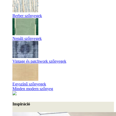
Berber szőnyegek
Nepáli szőnyegek
Vintage és patchwork szőnyegek
Egyszínű szőnyegek
Minden modern szőnyeg
Inspiráció