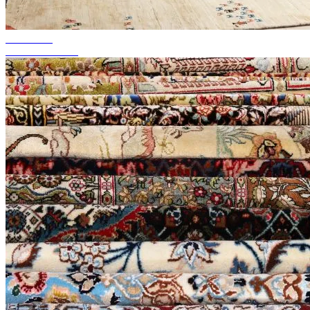
akár 50%-ig
Szezonális akció