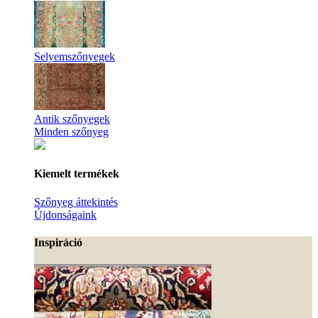
Selyemszőnyegek
Antik szőnyegek
Minden szőnyeg
Kiemelt termékek
Szőnyeg áttekintés
Újdonságaink
Inspiráció