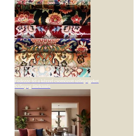
Fedezze fel a kézzel csomózott szőnyegeket
Szőnyeg áttekintés