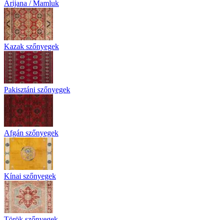
Arijana / Mamluk
Kazak szőnyegek
Pakisztáni szőnyegek
Afgán szőnyegek
Kínai szőnyegek
Török szőnyegek