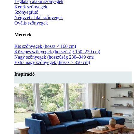
Téglalap alakú szőnyegek
Kerek szőnyegek
Szőnyegfutó
Négyzet alakú szőnyegek
Ovális szőnyegek
Méretek
Kis szőnyegek (hossz < 160 cm)
Közepes szőnyegek (hosszúság 150–229 cm)
Nagy szőnyegek (hosszúság 230–349 cm)
Extra nagy szőnyegek (hossz > 350 cm)
Inspiráció