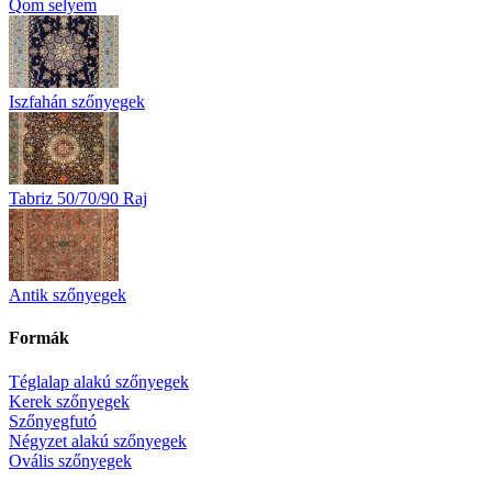
Qom selyem
Iszfahán szőnyegek
Tabriz 50/70/90 Raj
Antik szőnyegek
Formák
Téglalap alakú szőnyegek
Kerek szőnyegek
Szőnyegfutó
Négyzet alakú szőnyegek
Ovális szőnyegek