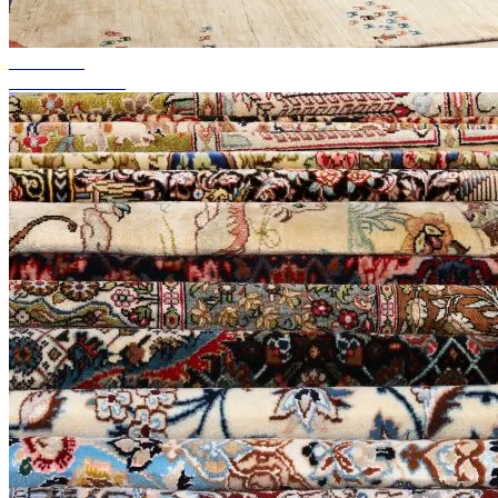
akár 50%-ig
Szezonális akció