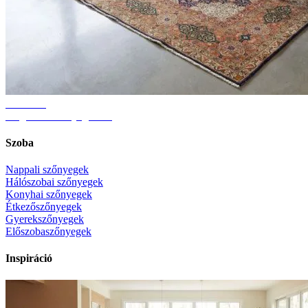
Útmutató
Megfelelő szőnyegméret
Szoba
Nappali szőnyegek
Hálószobai szőnyegek
Konyhai szőnyegek
Étkezőszőnyegek
Gyerekszőnyegek
Előszobaszőnyegek
Inspiráció