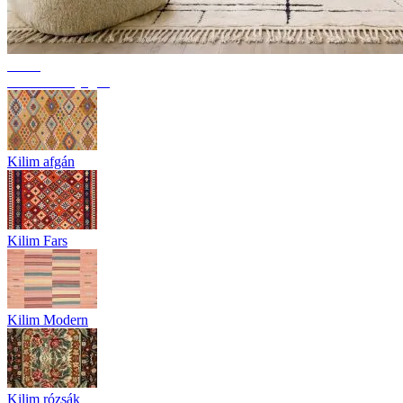
Trend
Berber szőnyegek
Kilim afgán
Kilim Fars
Kilim Modern
Kilim rózsák