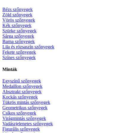
Bézs szőnyegek
Zöld szőnyegek
Vörös szőnyegek
Kék szőnyegek
Szürke szőnyegek
Sárga szőnyegek
Barna szőnyegek
Lila és rózsaszín szőnyegek
Fekete szőnyegek
Színes szőnyegek
Minták
Egyszínű szőnyegek
Medaillon szőnyegek
Absztrakt szőnyegek
Kockás szőnyegek
Tükrös mintás szőnyegek
Geometrikus szőnyegek
Csíkos szőnyegek
Virágmintás szőnyegek
Vadászjelenetes szőnyegek
Figurális szőnyegek