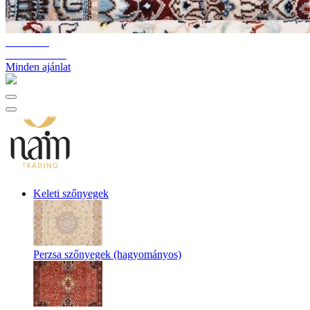
10%-60%
Raktárkiürítés
Minden ajánlat
Keleti szőnyegek
Perzsa szőnyegek (hagyományos)