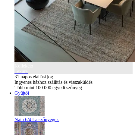
Kollekció
Texura
31 napos elállási jog
Ingyenes házhoz szállítás és visszaküldés
Több mint 100 000 egyedi szőnyeg
Gyűjtői
Nain 6/4 La szőnyegek