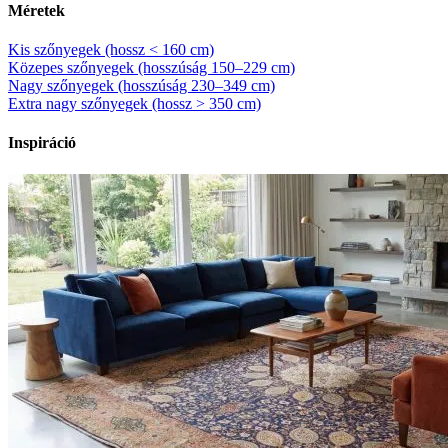
Méretek
Kis szőnyegek (hossz < 160 cm)
Közepes szőnyegek (hosszúság 150–229 cm)
Nagy szőnyegek (hosszúság 230–349 cm)
Extra nagy szőnyegek (hossz > 350 cm)
Inspiráció