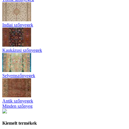
Indiai szőnyegek
Kaukázusi szőnyegek
Selyemszőnyegek
Antik szőnyegek
Minden szőnyeg
Kiemelt termékek