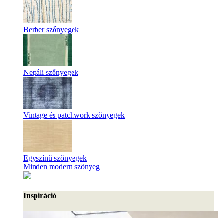
Berber szőnyegek
Nepáli szőnyegek
Vintage és patchwork szőnyegek
Egyszínű szőnyegek
Minden modern szőnyeg
Inspiráció