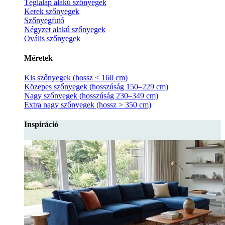
Téglalap alakú szőnyegek
Kerek szőnyegek
Szőnyegfutó
Négyzet alakú szőnyegek
Ovális szőnyegek
Méretek
Kis szőnyegek (hossz < 160 cm)
Közepes szőnyegek (hosszúság 150–229 cm)
Nagy szőnyegek (hosszúság 230–349 cm)
Extra nagy szőnyegek (hossz > 350 cm)
Inspiráció