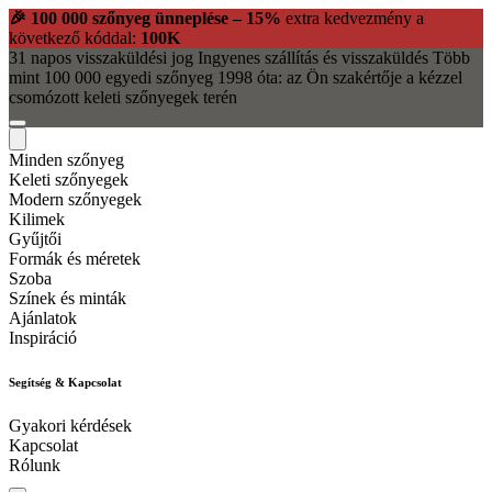
🎉 100 000 szőnyeg ünneplése – 15%
extra kedvezmény a
következő kóddal:
100K
31 napos visszaküldési jog
Ingyenes szállítás és visszaküldés
Több
mint 100 000 egyedi szőnyeg
1998 óta: az Ön szakértője a kézzel
csomózott keleti szőnyegek terén
Minden szőnyeg
Keleti szőnyegek
Modern szőnyegek
Kilimek
Gyűjtői
Formák és méretek
Szoba
Színek és minták
Ajánlatok
Inspiráció
Segítség & Kapcsolat
Gyakori kérdések
Kapcsolat
Rólunk