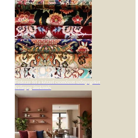
Fedezze fel a kézzel csomózott szőnyegeket
Szőnyeg áttekintés