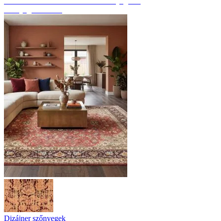
Fedezze fel a kézzel csomózott szőnyegeket
Szőnyeg áttekintés
Dizájner szőnyegek