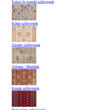
Falusi és nomád szőnyegek
Kilim szőnyegek
Ziegler szőnyegek
Arijana / Mamluk
Kazak szőnyegek
Pakisztáni szőnyegek