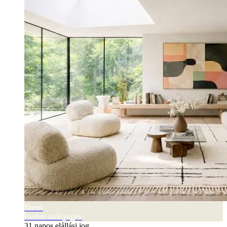
Trend
Berber szőnyegek
31 napos elállási jog