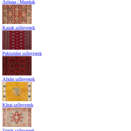
Arijana / Mamluk
Kazak szőnyegek
Pakisztáni szőnyegek
Afgán szőnyegek
Kínai szőnyegek
Török szőnyegek