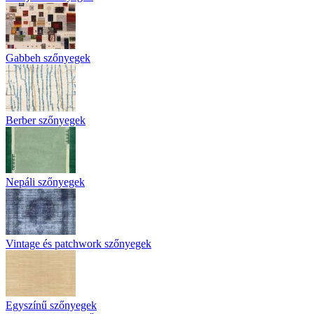
Gabbeh szőnyegek
Berber szőnyegek
Nepáli szőnyegek
Vintage és patchwork szőnyegek
Egyszínű szőnyegek