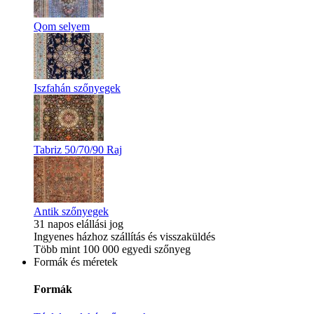
Qom selyem
Iszfahán szőnyegek
Tabriz 50/70/90 Raj
Antik szőnyegek
31 napos elállási jog
Ingyenes házhoz szállítás és visszaküldés
Több mint 100 000 egyedi szőnyeg
Formák és méretek
Formák