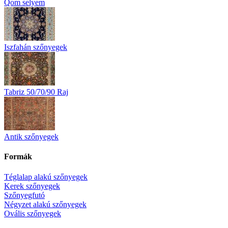
Qom selyem
Iszfahán szőnyegek
Tabriz 50/70/90 Raj
Antik szőnyegek
Formák
Téglalap alakú szőnyegek
Kerek szőnyegek
Szőnyegfutó
Négyzet alakú szőnyegek
Ovális szőnyegek