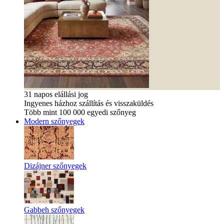
31 napos elállási jog
Ingyenes házhoz szállítás és visszaküldés
Több mint 100 000 egyedi szőnyeg
Modern szőnyegek
Dizájner szőnyegek
Gabbeh szőnyegek