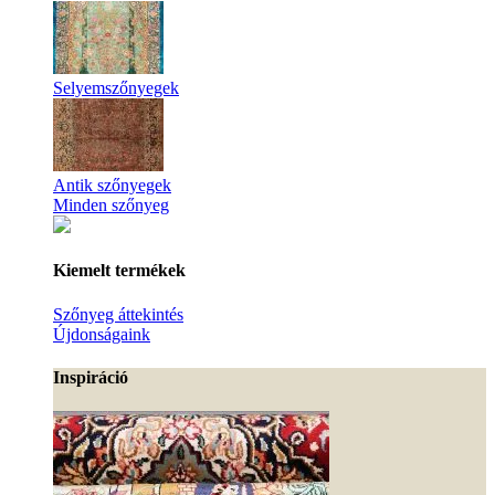
Selyemszőnyegek
Antik szőnyegek
Minden szőnyeg
Kiemelt termékek
Szőnyeg áttekintés
Újdonságaink
Inspiráció