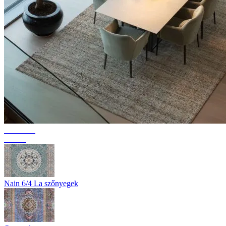
Kollekció
Texura
Nain 6/4 La szőnyegek