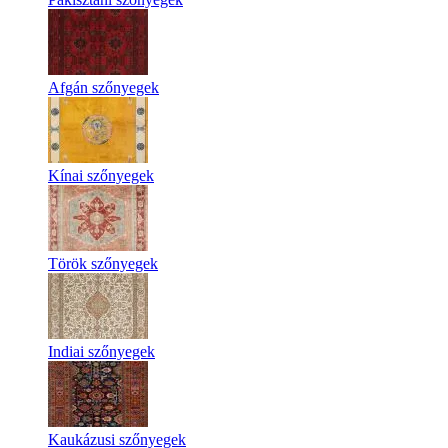
Afgán szőnyegek
Kínai szőnyegek
Török szőnyegek
Indiai szőnyegek
Kaukázusi szőnyegek