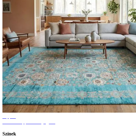
Tippek
Ötletek nappali szőnyeghez
Színek