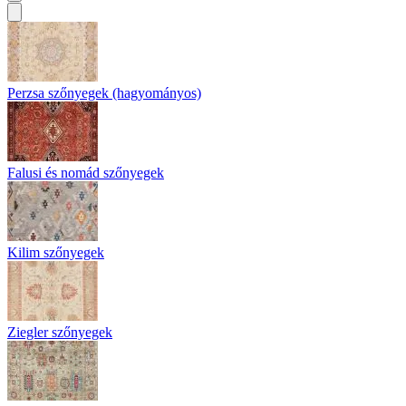
Perzsa szőnyegek (hagyományos)
Falusi és nomád szőnyegek
Kilim szőnyegek
Ziegler szőnyegek