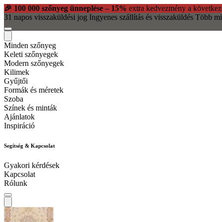
🎉 100 000 szőnyeg ünneplése – 15%
extra kedvezmény a következ
31 napos visszaküldési jog
Ingyenes szállítás és visszaküldés
Több mi
Minden szőnyeg
Keleti szőnyegek
Modern szőnyegek
Kilimek
Gyűjtői
Formák és méretek
Szoba
Színek és minták
Ajánlatok
Inspiráció
Segítség & Kapcsolat
Gyakori kérdések
Kapcsolat
Rólunk