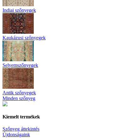
Indiai szőnyegek
Kaukázusi szőnyegek
Selyemszőnyegek
Antik szőnyegek
Minden szőnyeg
Kiemelt termékek
Szőnyeg áttekintés
Újdonságaink