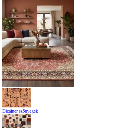
Dizájner szőnyegek