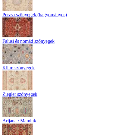
Perzsa szőnyegek (hagyományos)
Falusi és nomád szőnyegek
Kilim szőnyegek
Ziegler szőnyegek
Arijana / Mamluk