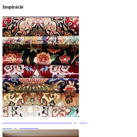
Inspiráció
Fedezze fel a kézzel csomózott szőnyegeket
Szőnyeg áttekintés