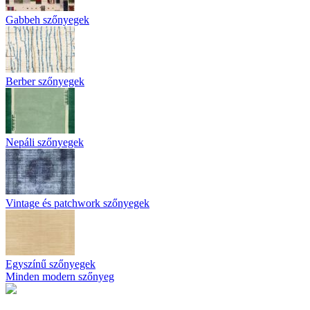
Gabbeh szőnyegek
Berber szőnyegek
Nepáli szőnyegek
Vintage és patchwork szőnyegek
Egyszínű szőnyegek
Minden modern szőnyeg