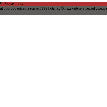
ő kóddal:
100K
nt 100 000 egyedi szőnyeg
1998 óta: az Ön szakértője a kézzel csomóz