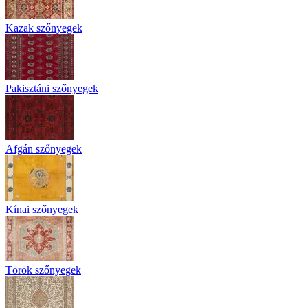
Kazak szőnyegek
Pakisztáni szőnyegek
Afgán szőnyegek
Kínai szőnyegek
Török szőnyegek