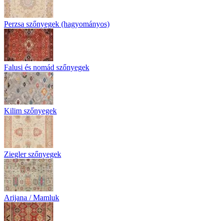
Perzsa szőnyegek (hagyományos)
Falusi és nomád szőnyegek
Kilim szőnyegek
Ziegler szőnyegek
Arijana / Mamluk