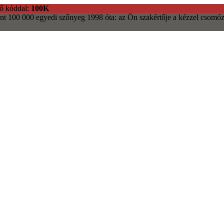
ő kóddal:
100K
nt 100 000 egyedi szőnyeg
1998 óta: az Ön szakértője a kézzel csomóz