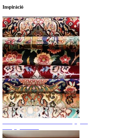
Inspiráció
Fedezze fel a kézzel csomózott szőnyegeket
Szőnyeg áttekintés