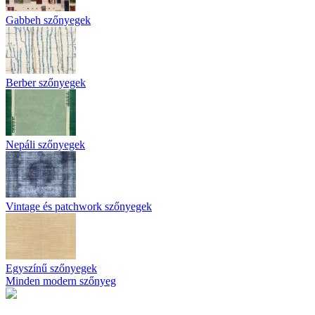
Gabbeh szőnyegek
Berber szőnyegek
Nepáli szőnyegek
Vintage és patchwork szőnyegek
Egyszínű szőnyegek
Minden modern szőnyeg