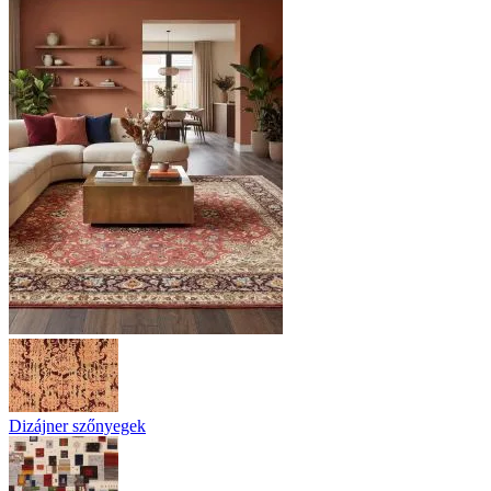
Dizájner szőnyegek