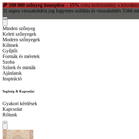
🎉 100 000 szőnyeg ünneplése – 15%
extra kedvezmény a következ
31 napos visszaküldési jog
Ingyenes szállítás és visszaküldés
Több mi
Minden szőnyeg
Keleti szőnyegek
Modern szőnyegek
Kilimek
Gyűjtői
Formák és méretek
Szoba
Színek és minták
Ajánlatok
Inspiráció
Segítség & Kapcsolat
Gyakori kérdések
Kapcsolat
Rólunk