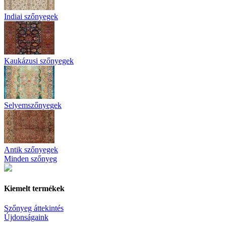
Indiai szőnyegek
Kaukázusi szőnyegek
Selyemszőnyegek
Antik szőnyegek
Minden szőnyeg
Kiemelt termékek
Szőnyeg áttekintés
Újdonságaink