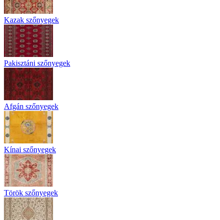
Kazak szőnyegek
Pakisztáni szőnyegek
Afgán szőnyegek
Kínai szőnyegek
Török szőnyegek