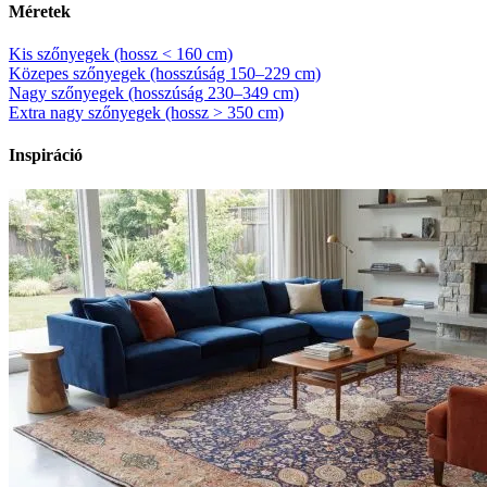
Méretek
Kis szőnyegek (hossz < 160 cm)
Közepes szőnyegek (hosszúság 150–229 cm)
Nagy szőnyegek (hosszúság 230–349 cm)
Extra nagy szőnyegek (hossz > 350 cm)
Inspiráció