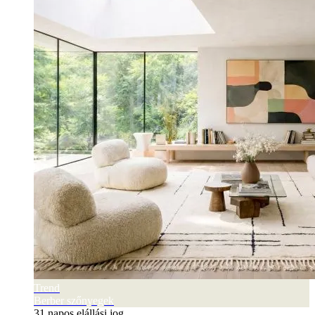
Trend
Berber szőnyegek
31 napos elállási jog