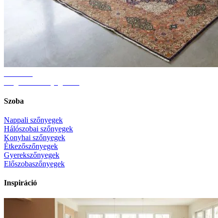
Útmutató
Megfelelő szőnyegméret
Szoba
Nappali szőnyegek
Hálószobai szőnyegek
Konyhai szőnyegek
Étkezőszőnyegek
Gyerekszőnyegek
Előszobaszőnyegek
Inspiráció