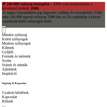
🎉 100 000 szőnyeg ünneplése – 15%
extra kedvezmény a
következő kóddal:
100K
31 napos visszaküldési jog
Ingyenes szállítás és visszaküldés
Több
mint 100 000 egyedi szőnyeg
1998 óta: az Ön szakértője a kézzel
csomózott keleti szőnyegek terén
Minden szőnyeg
Keleti szőnyegek
Modern szőnyegek
Kilimek
Gyűjtői
Formák és méretek
Szoba
Színek és minták
Ajánlatok
Inspiráció
Segítség & Kapcsolat
Gyakori kérdések
Kapcsolat
Rólunk