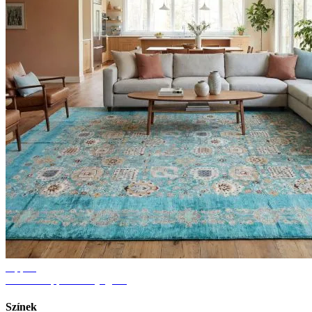
Tippek
Ötletek nappali szőnyeghez
Színek