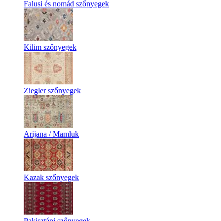
Falusi és nomád szőnyegek
Kilim szőnyegek
Ziegler szőnyegek
Arijana / Mamluk
Kazak szőnyegek
Pakisztáni szőnyegek