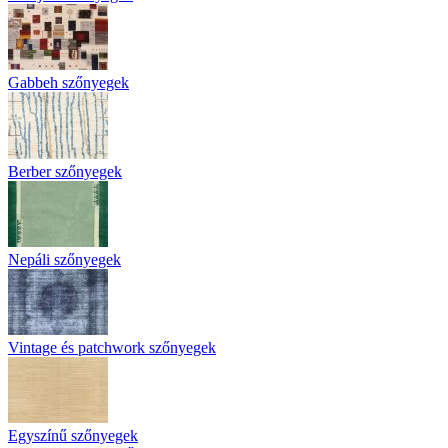
Gabbeh szőnyegek
Berber szőnyegek
Nepáli szőnyegek
Vintage és patchwork szőnyegek
Egyszínű szőnyegek