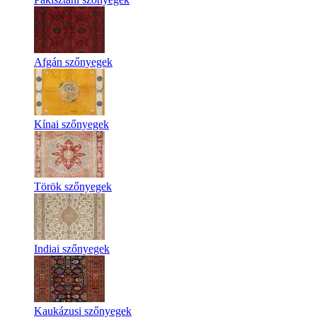
Afgán szőnyegek
Kínai szőnyegek
Török szőnyegek
Indiai szőnyegek
Kaukázusi szőnyegek