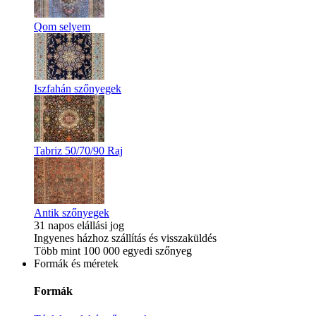
Qom selyem
Iszfahán szőnyegek
Tabriz 50/70/90 Raj
Antik szőnyegek
31 napos elállási jog
Ingyenes házhoz szállítás és visszaküldés
Több mint 100 000 egyedi szőnyeg
Formák és méretek
Formák