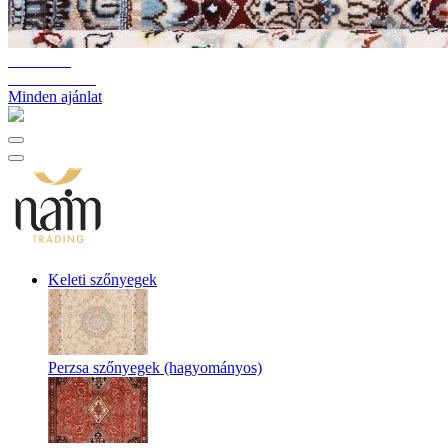
10%-60%
Raktárkiürítés
Minden ajánlat
Keleti szőnyegek
Perzsa szőnyegek (hagyományos)