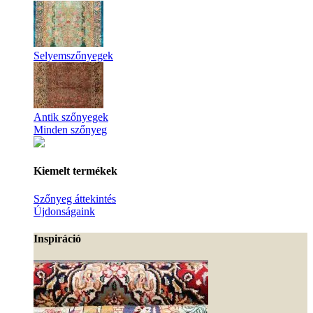
Selyemszőnyegek
Antik szőnyegek
Minden szőnyeg
Kiemelt termékek
Szőnyeg áttekintés
Újdonságaink
Inspiráció