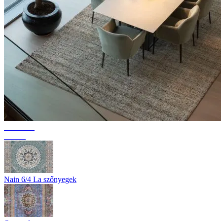
Kollekció
Texura
Nain 6/4 La szőnyegek