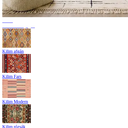
Trend
Berber szőnyegek
Kilim afgán
Kilim Fars
Kilim Modern
Kilim rózsák