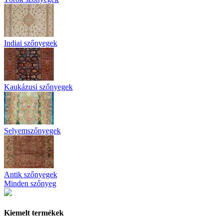
Indiai szőnyegek
Kaukázusi szőnyegek
Selyemszőnyegek
Antik szőnyegek
Minden szőnyeg
Kiemelt termékek