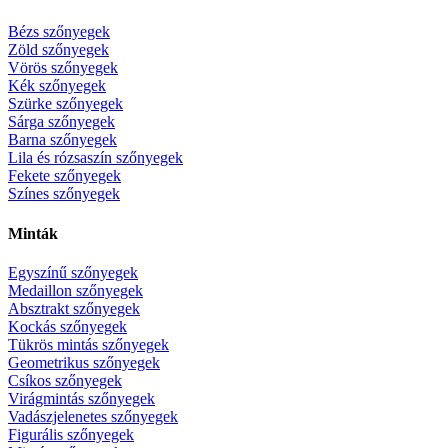
Bézs szőnyegek
Zöld szőnyegek
Vörös szőnyegek
Kék szőnyegek
Szürke szőnyegek
Sárga szőnyegek
Barna szőnyegek
Lila és rózsaszín szőnyegek
Fekete szőnyegek
Színes szőnyegek
Minták
Egyszínű szőnyegek
Medaillon szőnyegek
Absztrakt szőnyegek
Kockás szőnyegek
Tükrös mintás szőnyegek
Geometrikus szőnyegek
Csíkos szőnyegek
Virágmintás szőnyegek
Vadászjelenetes szőnyegek
Figurális szőnyegek