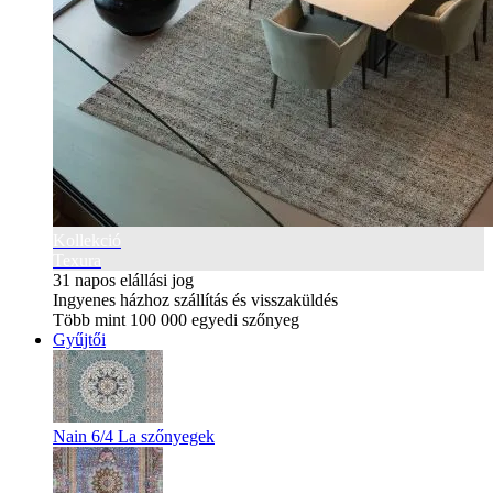
Kollekció
Texura
31 napos elállási jog
Ingyenes házhoz szállítás és visszaküldés
Több mint 100 000 egyedi szőnyeg
Gyűjtői
Nain 6/4 La szőnyegek