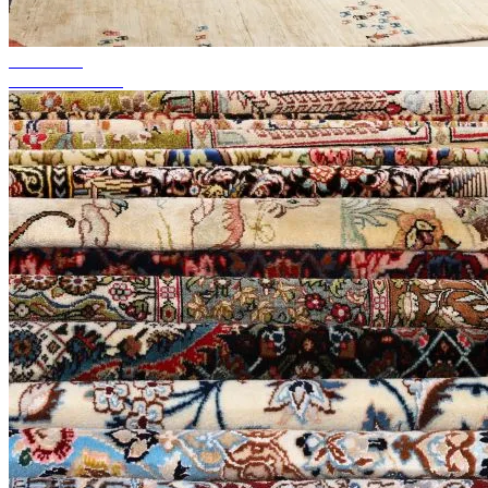
akár 50%-ig
Szezonális akció