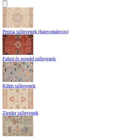
Perzsa szőnyegek (hagyományos)
Falusi és nomád szőnyegek
Kilim szőnyegek
Ziegler szőnyegek