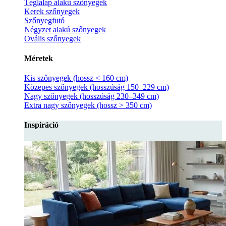
Téglalap alakú szőnyegek
Kerek szőnyegek
Szőnyegfutó
Négyzet alakú szőnyegek
Ovális szőnyegek
Méretek
Kis szőnyegek (hossz < 160 cm)
Közepes szőnyegek (hosszúság 150–229 cm)
Nagy szőnyegek (hosszúság 230–349 cm)
Extra nagy szőnyegek (hossz > 350 cm)
Inspiráció