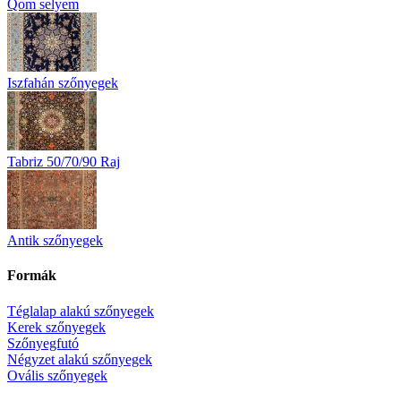
Qom selyem
Iszfahán szőnyegek
Tabriz 50/70/90 Raj
Antik szőnyegek
Formák
Téglalap alakú szőnyegek
Kerek szőnyegek
Szőnyegfutó
Négyzet alakú szőnyegek
Ovális szőnyegek