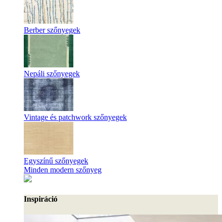
Berber szőnyegek
Nepáli szőnyegek
Vintage és patchwork szőnyegek
Egyszínű szőnyegek
Minden modern szőnyeg
Inspiráció