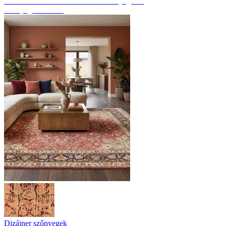
Fedezze fel a kézzel csomózott szőnyegeket
Szőnyeg áttekintés
Dizájner szőnyegek