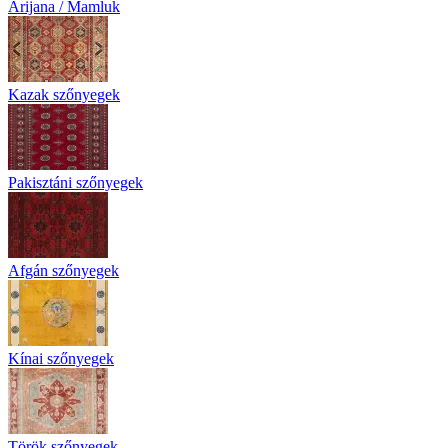
Arijana / Mamluk
Kazak szőnyegek
Pakisztáni szőnyegek
Afgán szőnyegek
Kínai szőnyegek
Török szőnyegek