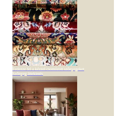
Fedezze fel a kézzel csomózott szőnyegeket
Szőnyeg áttekintés