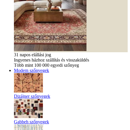
31 napos elállási jog
Ingyenes házhoz szállítás és visszaküldés
Több mint 100 000 egyedi szőnyeg
Modern szőnyegek
Dizájner szőnyegek
Gabbeh szőnyegek