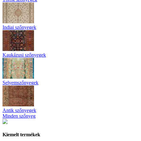
Indiai szőnyegek
Kaukázusi szőnyegek
Selyemszőnyegek
Antik szőnyegek
Minden szőnyeg
Kiemelt termékek