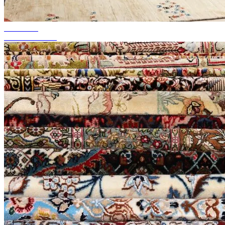
akár 50%-ig
Szezonális akció