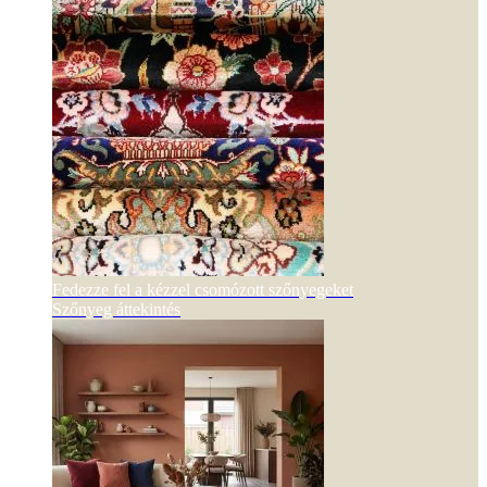
Fedezze fel a kézzel csomózott szőnyegeket
Szőnyeg áttekintés