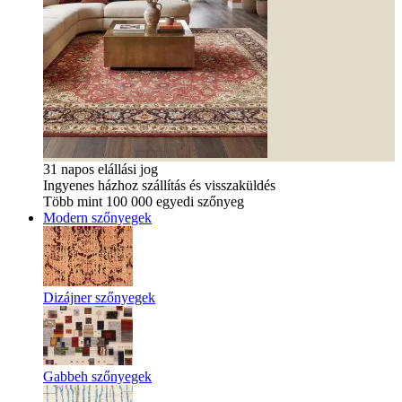
31 napos elállási jog
Ingyenes házhoz szállítás és visszaküldés
Több mint 100 000 egyedi szőnyeg
Modern szőnyegek
Dizájner szőnyegek
Gabbeh szőnyegek