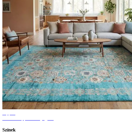
Tippek
Ötletek nappali szőnyeghez
Színek