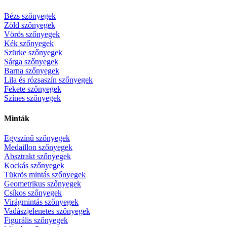
Bézs szőnyegek
Zöld szőnyegek
Vörös szőnyegek
Kék szőnyegek
Szürke szőnyegek
Sárga szőnyegek
Barna szőnyegek
Lila és rózsaszín szőnyegek
Fekete szőnyegek
Színes szőnyegek
Minták
Egyszínű szőnyegek
Medaillon szőnyegek
Absztrakt szőnyegek
Kockás szőnyegek
Tükrös mintás szőnyegek
Geometrikus szőnyegek
Csíkos szőnyegek
Virágmintás szőnyegek
Vadászjelenetes szőnyegek
Figurális szőnyegek