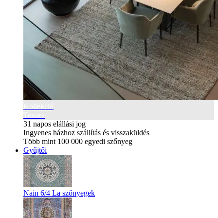
Kollekció
Texura
31 napos elállási jog
Ingyenes házhoz szállítás és visszaküldés
Több mint 100 000 egyedi szőnyeg
Gyűjtői
Nain 6/4 La szőnyegek