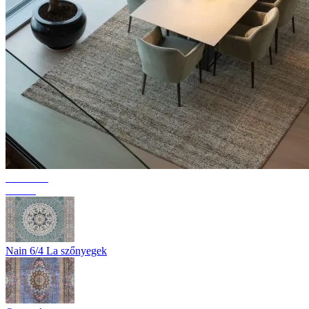
Kollekció
Texura
Nain 6/4 La szőnyegek