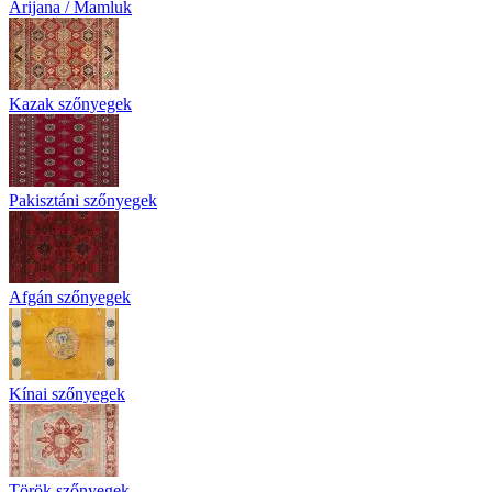
Arijana / Mamluk
Kazak szőnyegek
Pakisztáni szőnyegek
Afgán szőnyegek
Kínai szőnyegek
Török szőnyegek