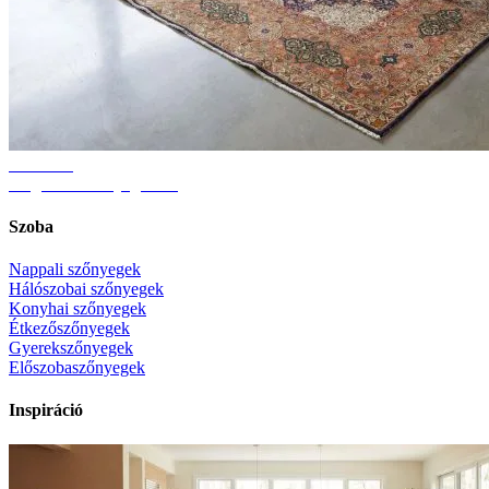
Útmutató
Megfelelő szőnyegméret
Szoba
Nappali szőnyegek
Hálószobai szőnyegek
Konyhai szőnyegek
Étkezőszőnyegek
Gyerekszőnyegek
Előszobaszőnyegek
Inspiráció