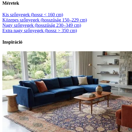
Méretek
Kis szőnyegek (hossz < 160 cm)
Közepes szőnyegek (hosszúság 150–229 cm)
Nagy szőnyegek (hosszúság 230–349 cm)
Extra nagy szőnyegek (hossz > 350 cm)
Inspiráció