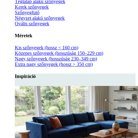
Téglalap alakú szőnyegek
Kerek szőnyegek
Szőnyegfutó
Négyzet alakú szőnyegek
Ovális szőnyegek
Méretek
Kis szőnyegek (hossz < 160 cm)
Közepes szőnyegek (hosszúság 150–229 cm)
Nagy szőnyegek (hosszúság 230–349 cm)
Extra nagy szőnyegek (hossz > 350 cm)
Inspiráció