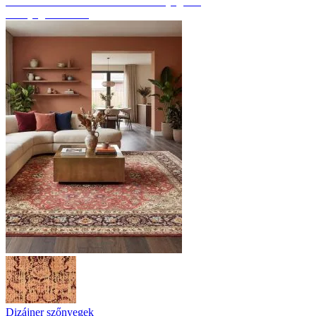
Fedezze fel a kézzel csomózott szőnyegeket
Szőnyeg áttekintés
Dizájner szőnyegek