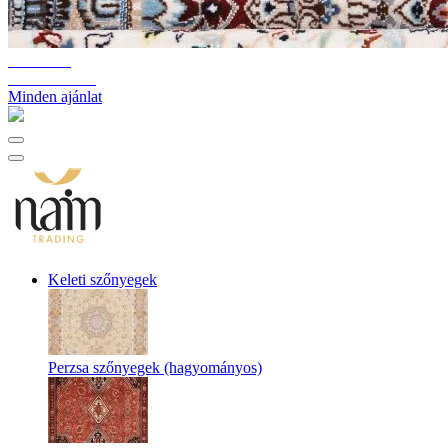
10%-60%
Raktárkiürítés
Minden ajánlat
Keleti szőnyegek
Perzsa szőnyegek (hagyományos)