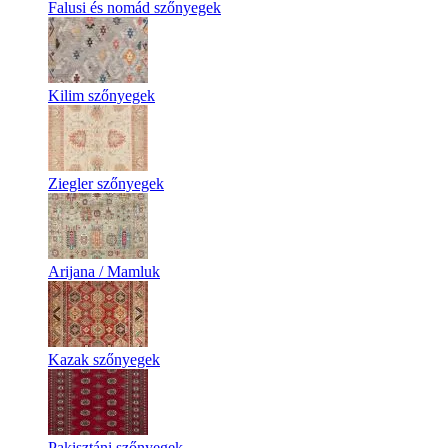
Falusi és nomád szőnyegek
Kilim szőnyegek
Ziegler szőnyegek
Arijana / Mamluk
Kazak szőnyegek
Pakisztáni szőnyegek