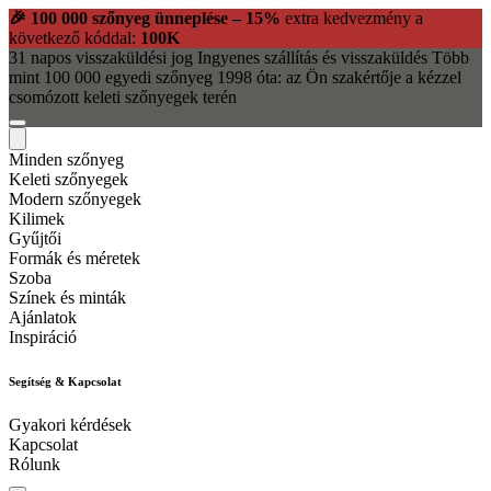
🎉 100 000 szőnyeg ünneplése – 15%
extra kedvezmény a
következő kóddal:
100K
31 napos visszaküldési jog
Ingyenes szállítás és visszaküldés
Több
mint 100 000 egyedi szőnyeg
1998 óta: az Ön szakértője a kézzel
csomózott keleti szőnyegek terén
Minden szőnyeg
Keleti szőnyegek
Modern szőnyegek
Kilimek
Gyűjtői
Formák és méretek
Szoba
Színek és minták
Ajánlatok
Inspiráció
Segítség & Kapcsolat
Gyakori kérdések
Kapcsolat
Rólunk