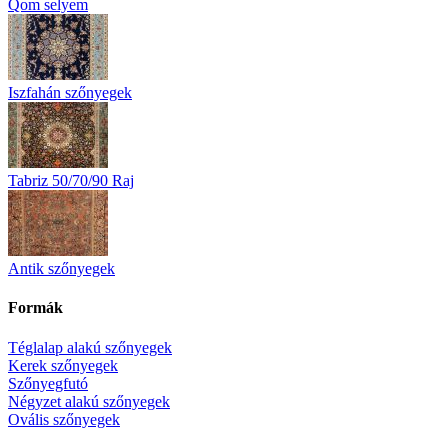
Qom selyem
Iszfahán szőnyegek
Tabriz 50/70/90 Raj
Antik szőnyegek
Formák
Téglalap alakú szőnyegek
Kerek szőnyegek
Szőnyegfutó
Négyzet alakú szőnyegek
Ovális szőnyegek