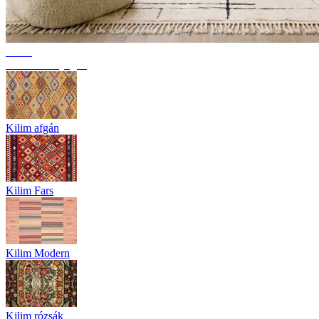
Trend
Berber szőnyegek
Kilim afgán
Kilim Fars
Kilim Modern
Kilim rózsák