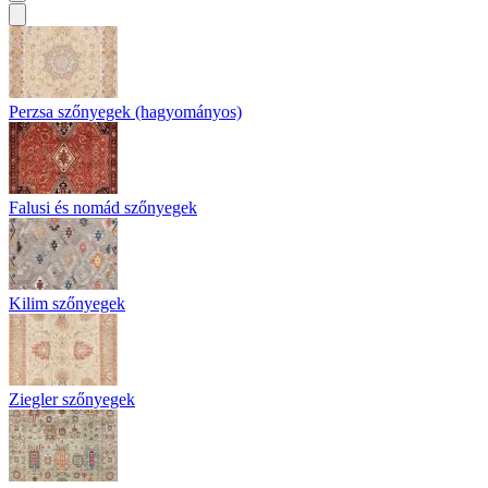
Perzsa szőnyegek (hagyományos)
Falusi és nomád szőnyegek
Kilim szőnyegek
Ziegler szőnyegek