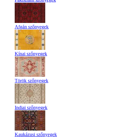
Afgán szőnyegek
Kínai szőnyegek
Török szőnyegek
Indiai szőnyegek
Kaukázusi szőnyegek