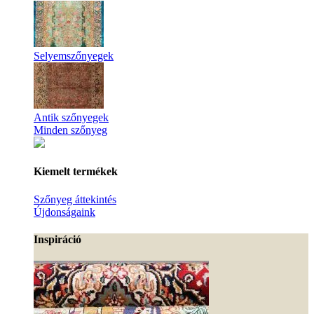
Selyemszőnyegek
Antik szőnyegek
Minden szőnyeg
Kiemelt termékek
Szőnyeg áttekintés
Újdonságaink
Inspiráció