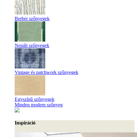
Berber szőnyegek
Nepáli szőnyegek
Vintage és patchwork szőnyegek
Egyszínű szőnyegek
Minden modern szőnyeg
Inspiráció