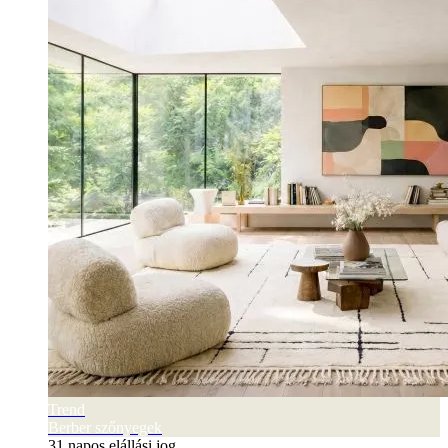
Trend
Berber szőnyegek
31 napos elállási jog