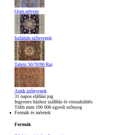
Qom selyem
Iszfahán szőnyegek
Tabriz 50/70/90 Raj
Antik szőnyegek
31 napos elállási jog
Ingyenes házhoz szállítás és visszaküldés
Több mint 100 000 egyedi szőnyeg
Formák és méretek
Formák