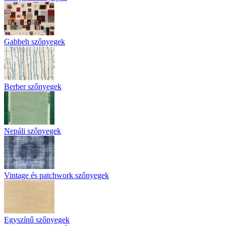
Gabbeh szőnyegek
Berber szőnyegek
Nepáli szőnyegek
Vintage és patchwork szőnyegek
Egyszínű szőnyegek