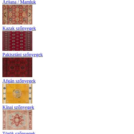
Arijana / Mamluk
Kazak szőnyegek
Pakisztáni szőnyegek
Afgán szőnyegek
Kínai szőnyegek
Török szőnyegek