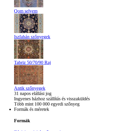
Qom selyem
Iszfahán szőnyegek
Tabriz 50/70/90 Raj
Antik szőnyegek
31 napos elállási jog
Ingyenes házhoz szállítás és visszaküldés
Több mint 100 000 egyedi szőnyeg
Formák és méretek
Formák