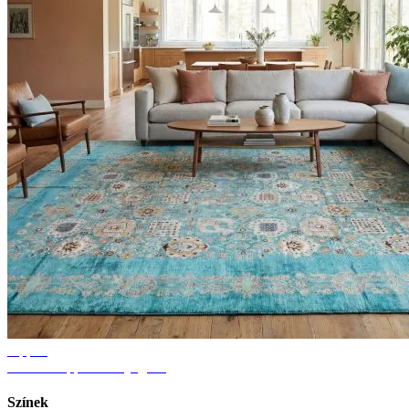
Tippek
Ötletek nappali szőnyeghez
Színek