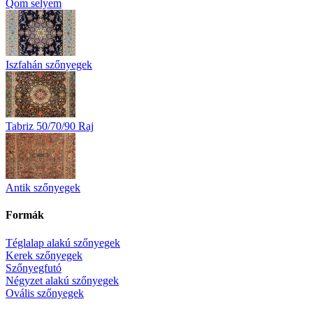
Qom selyem
Iszfahán szőnyegek
Tabriz 50/70/90 Raj
Antik szőnyegek
Formák
Téglalap alakú szőnyegek
Kerek szőnyegek
Szőnyegfutó
Négyzet alakú szőnyegek
Ovális szőnyegek