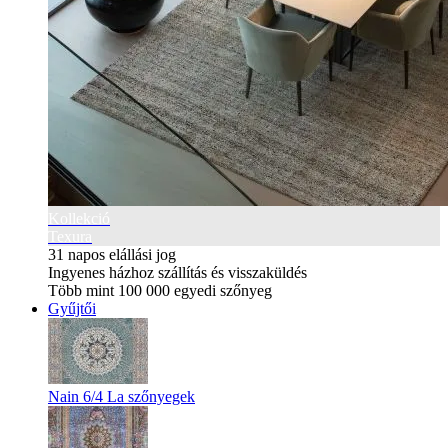
Kollekció
Texura
31 napos elállási jog
Ingyenes házhoz szállítás és visszaküldés
Több mint 100 000 egyedi szőnyeg
Gyűjtői
Nain 6/4 La szőnyegek