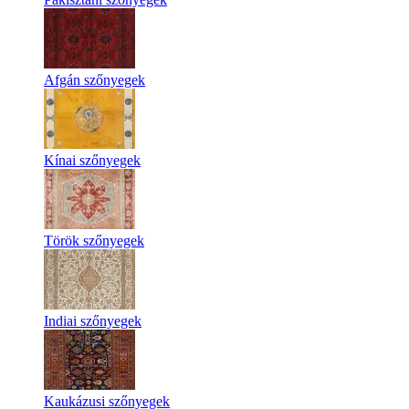
Afgán szőnyegek
Kínai szőnyegek
Török szőnyegek
Indiai szőnyegek
Kaukázusi szőnyegek