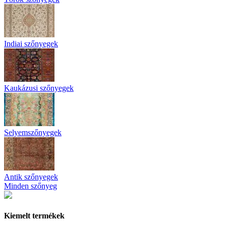
Indiai szőnyegek
Kaukázusi szőnyegek
Selyemszőnyegek
Antik szőnyegek
Minden szőnyeg
Kiemelt termékek