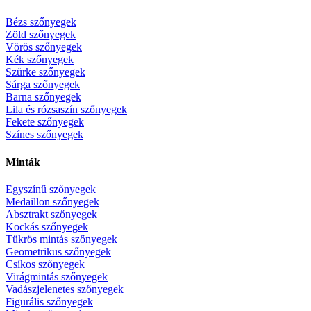
Bézs szőnyegek
Zöld szőnyegek
Vörös szőnyegek
Kék szőnyegek
Szürke szőnyegek
Sárga szőnyegek
Barna szőnyegek
Lila és rózsaszín szőnyegek
Fekete szőnyegek
Színes szőnyegek
Minták
Egyszínű szőnyegek
Medaillon szőnyegek
Absztrakt szőnyegek
Kockás szőnyegek
Tükrös mintás szőnyegek
Geometrikus szőnyegek
Csíkos szőnyegek
Virágmintás szőnyegek
Vadászjelenetes szőnyegek
Figurális szőnyegek