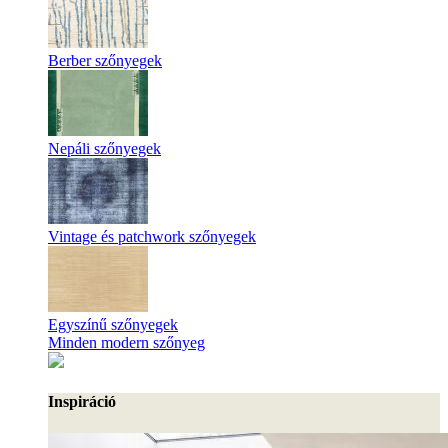
Berber szőnyegek
Nepáli szőnyegek
Vintage és patchwork szőnyegek
Egyszínű szőnyegek
Minden modern szőnyeg
Inspiráció