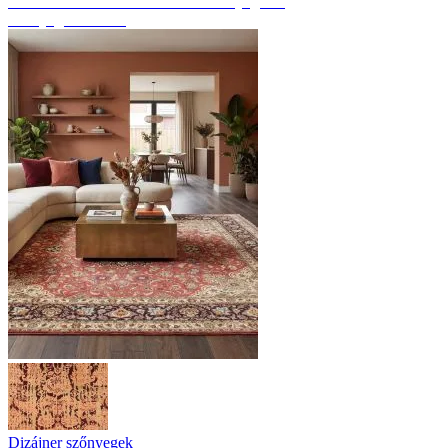
Fedezze fel a kézzel csomózott szőnyegeket
Szőnyeg áttekintés
Dizájner szőnyegek