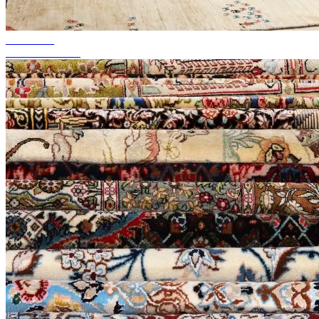
akár 50%-ig
Szezonális akció