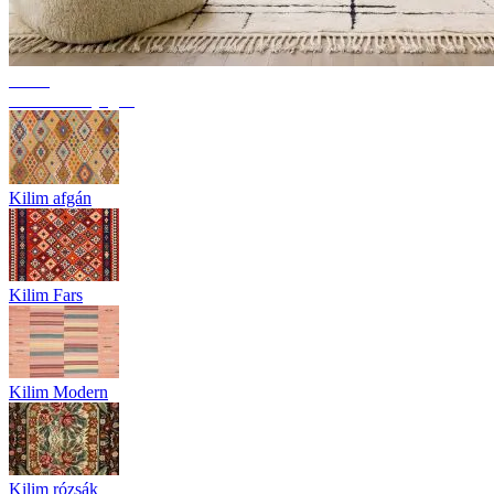
Trend
Berber szőnyegek
Kilim afgán
Kilim Fars
Kilim Modern
Kilim rózsák