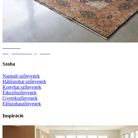
Útmutató
Megfelelő szőnyegméret
Szoba
Nappali szőnyegek
Hálószobai szőnyegek
Konyhai szőnyegek
Étkezőszőnyegek
Gyerekszőnyegek
Előszobaszőnyegek
Inspiráció