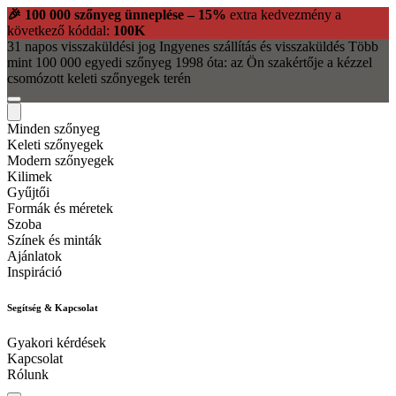
🎉 100 000 szőnyeg ünneplése – 15%
extra kedvezmény a
következő kóddal:
100K
31 napos visszaküldési jog
Ingyenes szállítás és visszaküldés
Több
mint 100 000 egyedi szőnyeg
1998 óta: az Ön szakértője a kézzel
csomózott keleti szőnyegek terén
Minden szőnyeg
Keleti szőnyegek
Modern szőnyegek
Kilimek
Gyűjtői
Formák és méretek
Szoba
Színek és minták
Ajánlatok
Inspiráció
Segítség & Kapcsolat
Gyakori kérdések
Kapcsolat
Rólunk