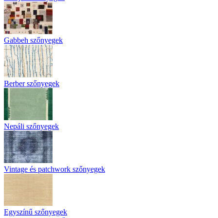
Gabbeh szőnyegek
Berber szőnyegek
Nepáli szőnyegek
Vintage és patchwork szőnyegek
Egyszínű szőnyegek