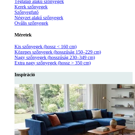
Téglalap alakú szőnyegek
Kerek szőnyegek
Szőnyegfutó
Négyzet alakú szőnyegek
Ovális szőnyegek
Méretek
Kis szőnyegek (hossz < 160 cm)
Közepes szőnyegek (hosszúság 150–229 cm)
Nagy szőnyegek (hosszúság 230–349 cm)
Extra nagy szőnyegek (hossz > 350 cm)
Inspiráció