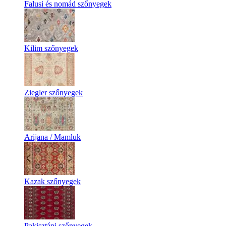
Falusi és nomád szőnyegek
Kilim szőnyegek
Ziegler szőnyegek
Arijana / Mamluk
Kazak szőnyegek
Pakisztáni szőnyegek