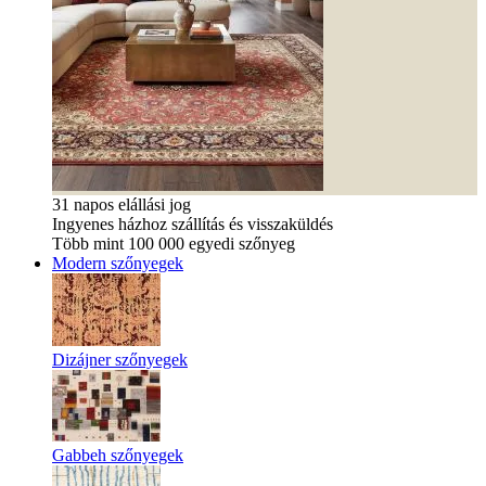
31 napos elállási jog
Ingyenes házhoz szállítás és visszaküldés
Több mint 100 000 egyedi szőnyeg
Modern szőnyegek
Dizájner szőnyegek
Gabbeh szőnyegek