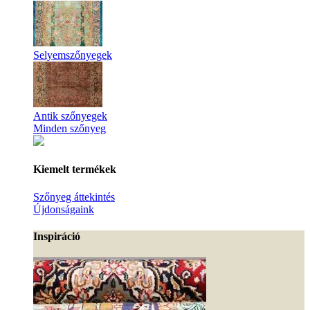
Selyemszőnyegek
Antik szőnyegek
Minden szőnyeg
Kiemelt termékek
Szőnyeg áttekintés
Újdonságaink
Inspiráció