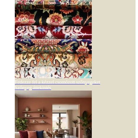
Fedezze fel a kézzel csomózott szőnyegeket
Szőnyeg áttekintés