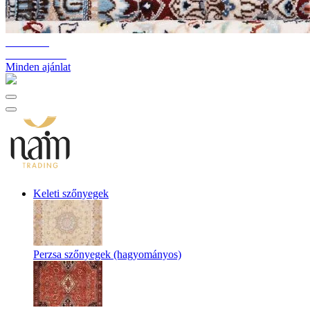
10%-60%
Raktárkiürítés
Minden ajánlat
Keleti szőnyegek
Perzsa szőnyegek (hagyományos)