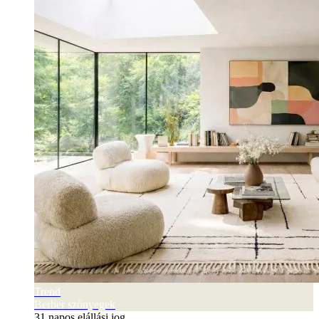
Trend
Berber szőnyegek
31 napos elállási jog