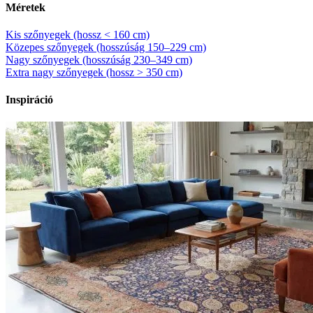
Méretek
Kis szőnyegek (hossz < 160 cm)
Közepes szőnyegek (hosszúság 150–229 cm)
Nagy szőnyegek (hosszúság 230–349 cm)
Extra nagy szőnyegek (hossz > 350 cm)
Inspiráció