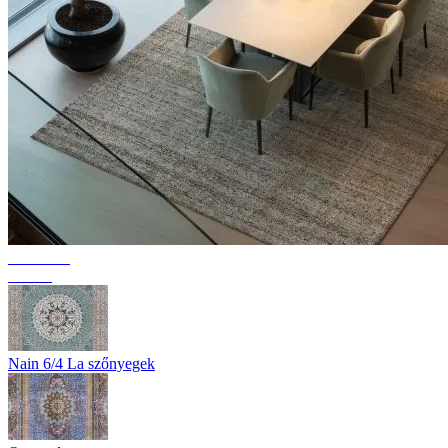
Kollekció
Texura
Nain 6/4 La szőnyegek