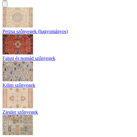
Perzsa szőnyegek (hagyományos)
Falusi és nomád szőnyegek
Kilim szőnyegek
Ziegler szőnyegek