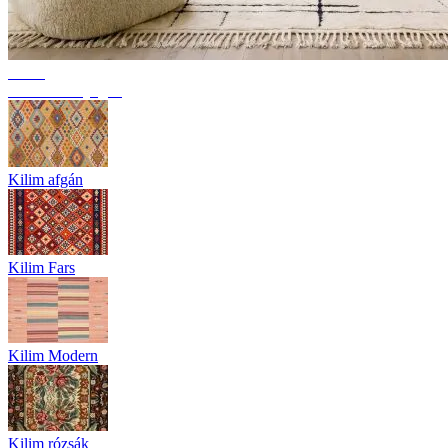
Trend
Berber szőnyegek
Kilim afgán
Kilim Fars
Kilim Modern
Kilim rózsák