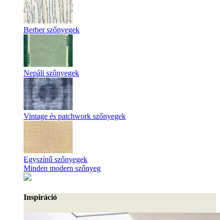
Berber szőnyegek
Nepáli szőnyegek
Vintage és patchwork szőnyegek
Egyszínű szőnyegek
Minden modern szőnyeg
Inspiráció