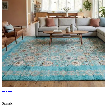
Tippek
Ötletek nappali szőnyeghez
Színek