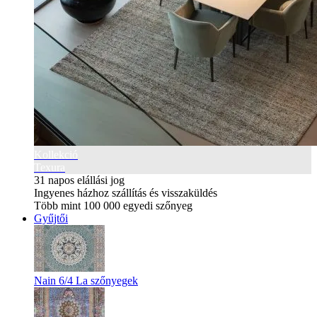
Kollekció
Texura
31 napos elállási jog
Ingyenes házhoz szállítás és visszaküldés
Több mint 100 000 egyedi szőnyeg
Gyűjtői
Nain 6/4 La szőnyegek