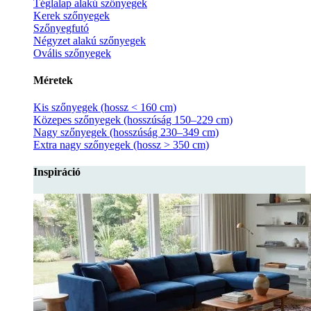
Téglalap alakú szőnyegek
Kerek szőnyegek
Szőnyegfutó
Négyzet alakú szőnyegek
Ovális szőnyegek
Méretek
Kis szőnyegek (hossz < 160 cm)
Közepes szőnyegek (hosszúság 150–229 cm)
Nagy szőnyegek (hosszúság 230–349 cm)
Extra nagy szőnyegek (hossz > 350 cm)
Inspiráció