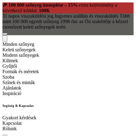
🎉 100 000 szőnyeg ünneplése – 15%
extra kedvezmény a
következő kóddal:
100K
31 napos visszaküldési jog
Ingyenes szállítás és visszaküldés
Több
mint 100 000 egyedi szőnyeg
1998 óta: az Ön szakértője a kézzel
csomózott keleti szőnyegek terén
Minden szőnyeg
Keleti szőnyegek
Modern szőnyegek
Kilimek
Gyűjtői
Formák és méretek
Szoba
Színek és minták
Ajánlatok
Inspiráció
Segítség & Kapcsolat
Gyakori kérdések
Kapcsolat
Rólunk