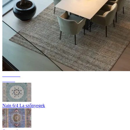
Kollekció
Texura
Nain 6/4 La szőnyegek