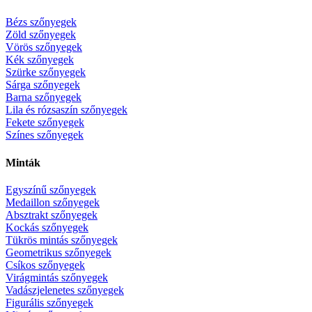
Bézs szőnyegek
Zöld szőnyegek
Vörös szőnyegek
Kék szőnyegek
Szürke szőnyegek
Sárga szőnyegek
Barna szőnyegek
Lila és rózsaszín szőnyegek
Fekete szőnyegek
Színes szőnyegek
Minták
Egyszínű szőnyegek
Medaillon szőnyegek
Absztrakt szőnyegek
Kockás szőnyegek
Tükrös mintás szőnyegek
Geometrikus szőnyegek
Csíkos szőnyegek
Virágmintás szőnyegek
Vadászjelenetes szőnyegek
Figurális szőnyegek