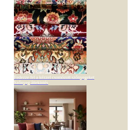
Fedezze fel a kézzel csomózott szőnyegeket
Szőnyeg áttekintés