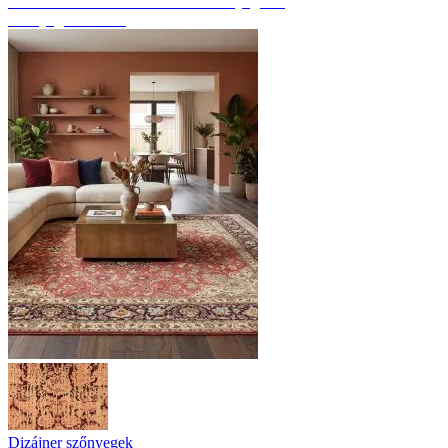
Fedezze fel a kézzel csomózott szőnyegeket
Szőnyeg áttekintés
Dizájner szőnyegek