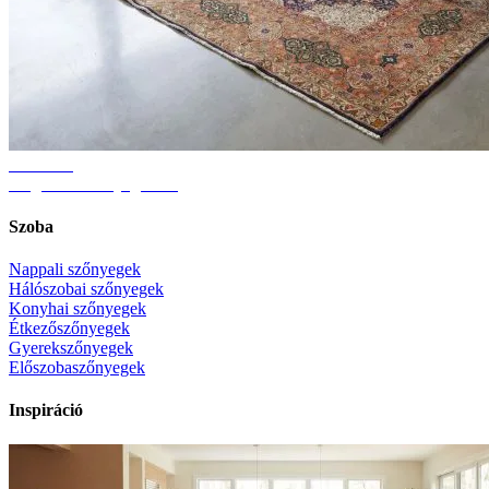
Útmutató
Megfelelő szőnyegméret
Szoba
Nappali szőnyegek
Hálószobai szőnyegek
Konyhai szőnyegek
Étkezőszőnyegek
Gyerekszőnyegek
Előszobaszőnyegek
Inspiráció