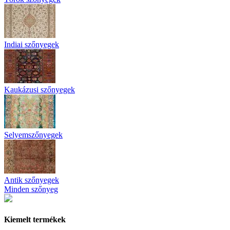
Indiai szőnyegek
Kaukázusi szőnyegek
Selyemszőnyegek
Antik szőnyegek
Minden szőnyeg
Kiemelt termékek