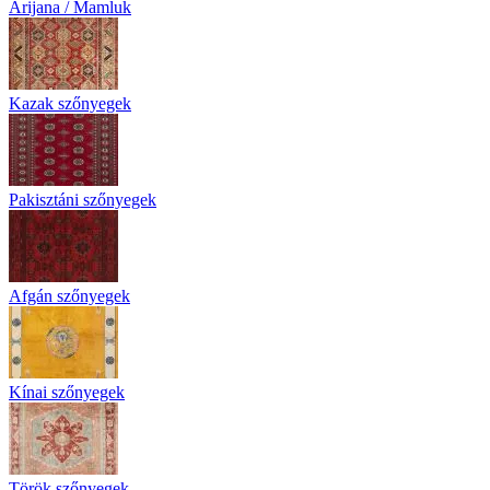
Arijana / Mamluk
Kazak szőnyegek
Pakisztáni szőnyegek
Afgán szőnyegek
Kínai szőnyegek
Török szőnyegek