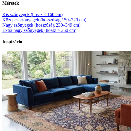
Méretek
Kis szőnyegek (hossz < 160 cm)
Közepes szőnyegek (hosszúság 150–229 cm)
Nagy szőnyegek (hosszúság 230–349 cm)
Extra nagy szőnyegek (hossz > 350 cm)
Inspiráció