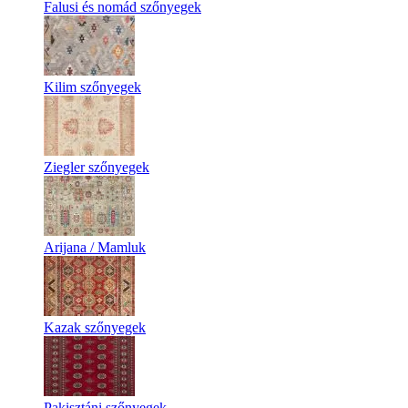
Falusi és nomád szőnyegek
Kilim szőnyegek
Ziegler szőnyegek
Arijana / Mamluk
Kazak szőnyegek
Pakisztáni szőnyegek