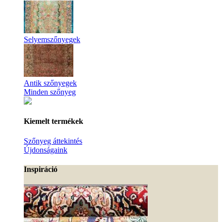
Selyemszőnyegek
Antik szőnyegek
Minden szőnyeg
Kiemelt termékek
Szőnyeg áttekintés
Újdonságaink
Inspiráció