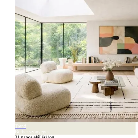
Trend
Berber szőnyegek
31 napos elállási jog