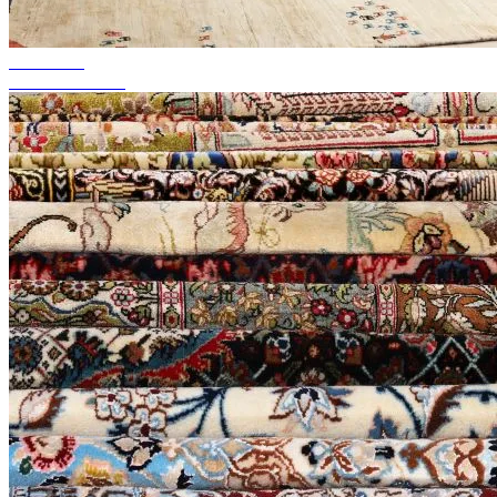
akár 50%-ig
Szezonális akció