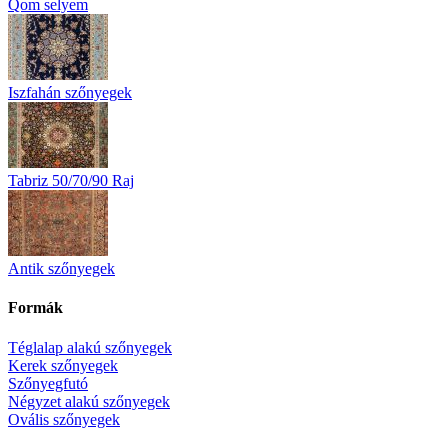
Qom selyem
Iszfahán szőnyegek
Tabriz 50/70/90 Raj
Antik szőnyegek
Formák
Téglalap alakú szőnyegek
Kerek szőnyegek
Szőnyegfutó
Négyzet alakú szőnyegek
Ovális szőnyegek