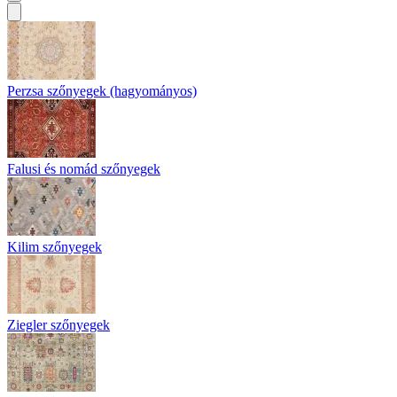
Perzsa szőnyegek (hagyományos)
Falusi és nomád szőnyegek
Kilim szőnyegek
Ziegler szőnyegek