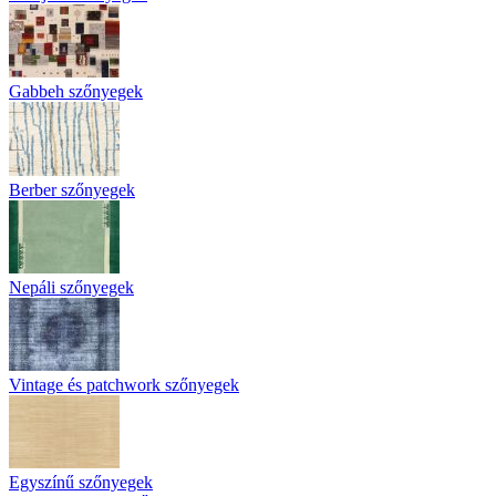
Gabbeh szőnyegek
Berber szőnyegek
Nepáli szőnyegek
Vintage és patchwork szőnyegek
Egyszínű szőnyegek