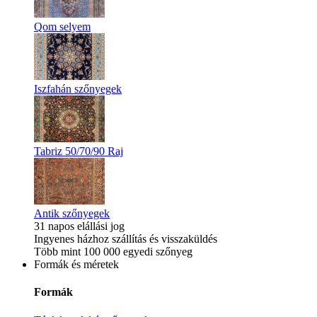
Qom selyem
Iszfahán szőnyegek
Tabriz 50/70/90 Raj
Antik szőnyegek
31 napos elállási jog
Ingyenes házhoz szállítás és visszaküldés
Több mint 100 000 egyedi szőnyeg
Formák és méretek
Formák