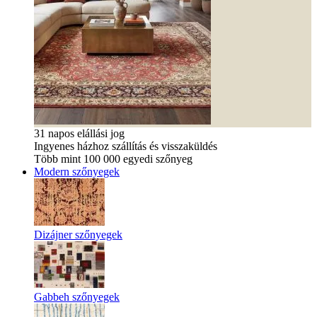
31 napos elállási jog
Ingyenes házhoz szállítás és visszaküldés
Több mint 100 000 egyedi szőnyeg
Modern szőnyegek
Dizájner szőnyegek
Gabbeh szőnyegek