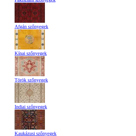
Afgán szőnyegek
Kínai szőnyegek
Török szőnyegek
Indiai szőnyegek
Kaukázusi szőnyegek