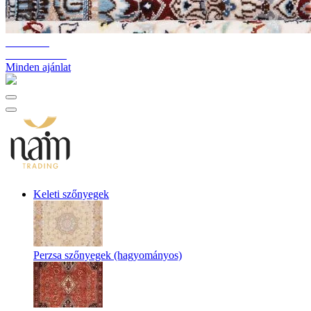
10%-60%
Raktárkiürítés
Minden ajánlat
Keleti szőnyegek
Perzsa szőnyegek (hagyományos)