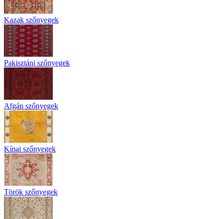
Kazak szőnyegek
Pakisztáni szőnyegek
Afgán szőnyegek
Kínai szőnyegek
Török szőnyegek