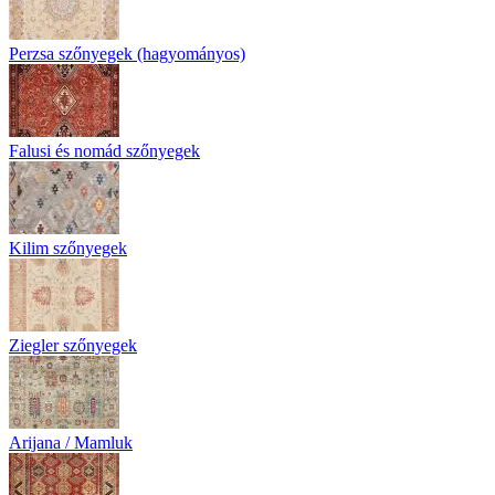
Perzsa szőnyegek (hagyományos)
Falusi és nomád szőnyegek
Kilim szőnyegek
Ziegler szőnyegek
Arijana / Mamluk