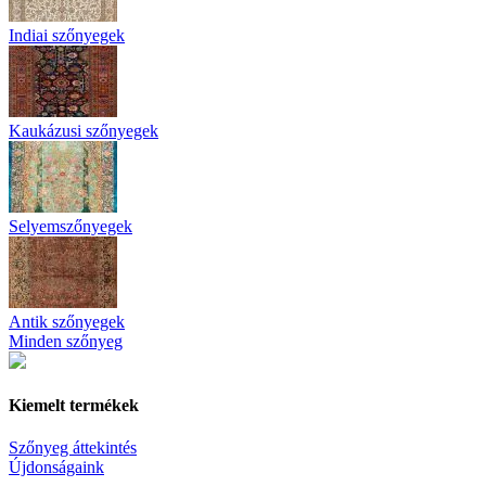
Indiai szőnyegek
Kaukázusi szőnyegek
Selyemszőnyegek
Antik szőnyegek
Minden szőnyeg
Kiemelt termékek
Szőnyeg áttekintés
Újdonságaink