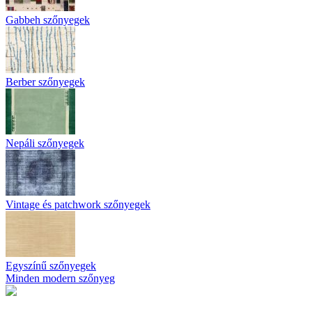
Gabbeh szőnyegek
Berber szőnyegek
Nepáli szőnyegek
Vintage és patchwork szőnyegek
Egyszínű szőnyegek
Minden modern szőnyeg