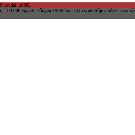
ő kóddal:
100K
nt 100 000 egyedi szőnyeg
1998 óta: az Ön szakértője a kézzel csomóz