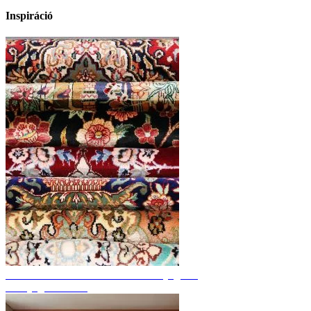
Inspiráció
Fedezze fel a kézzel csomózott szőnyegeket
Szőnyeg áttekintés