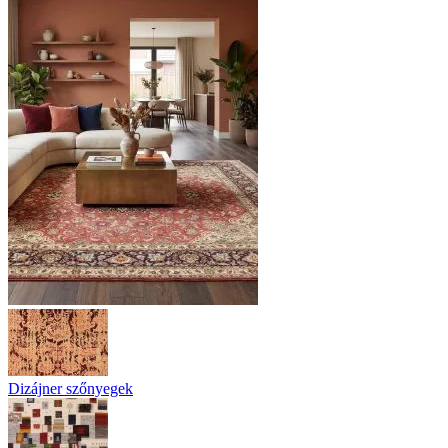
Dizájner szőnyegek