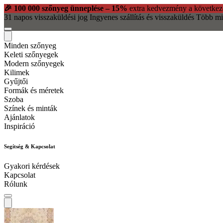
🎉 100 000 szőnyeg ünneplése – 15%
extra kedvezmény a következ
31 napos visszaküldési jog
Ingyenes szállítás és visszaküldés
Több mi
Minden szőnyeg
Keleti szőnyegek
Modern szőnyegek
Kilimek
Gyűjtői
Formák és méretek
Szoba
Színek és minták
Ajánlatok
Inspiráció
Segítség & Kapcsolat
Gyakori kérdések
Kapcsolat
Rólunk