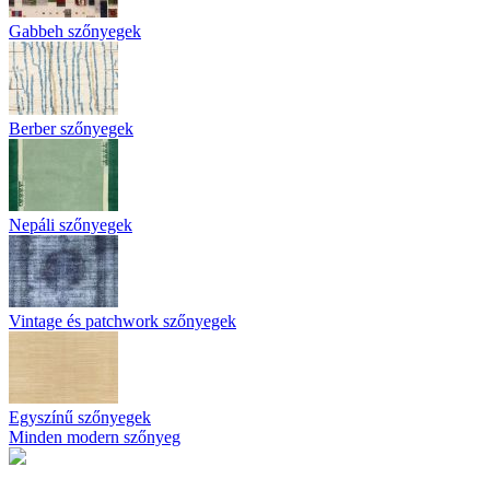
Gabbeh szőnyegek
Berber szőnyegek
Nepáli szőnyegek
Vintage és patchwork szőnyegek
Egyszínű szőnyegek
Minden modern szőnyeg