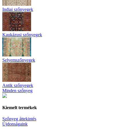
Indiai szőnyegek
Kaukázusi szőnyegek
Selyemszőnyegek
Antik szőnyegek
Minden szőnyeg
Kiemelt termékek
Szőnyeg áttekintés
Újdonságaink