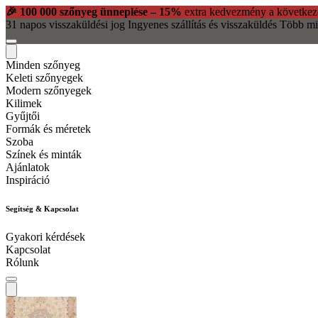
🎉 100 000 szőnyeg ünneplése – 15%
extra kedvezmény a következ
31 napos visszaküldési jog
Ingyenes szállítás és visszaküldés
Több mi
Minden szőnyeg
Keleti szőnyegek
Modern szőnyegek
Kilimek
Gyűjtői
Formák és méretek
Szoba
Színek és minták
Ajánlatok
Inspiráció
Segítség & Kapcsolat
Gyakori kérdések
Kapcsolat
Rólunk