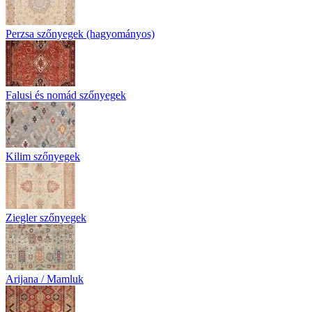
Perzsa szőnyegek (hagyományos)
Falusi és nomád szőnyegek
Kilim szőnyegek
Ziegler szőnyegek
Arijana / Mamluk