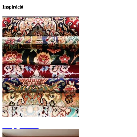
Inspiráció
Fedezze fel a kézzel csomózott szőnyegeket
Szőnyeg áttekintés