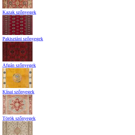
Kazak szőnyegek
Pakisztáni szőnyegek
Afgán szőnyegek
Kínai szőnyegek
Török szőnyegek