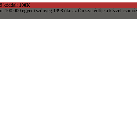
ő kóddal:
100K
nt 100 000 egyedi szőnyeg
1998 óta: az Ön szakértője a kézzel csomóz