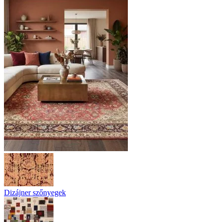
Dizájner szőnyegek