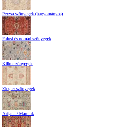
Perzsa szőnyegek (hagyományos)
Falusi és nomád szőnyegek
Kilim szőnyegek
Ziegler szőnyegek
Arijana / Mamluk