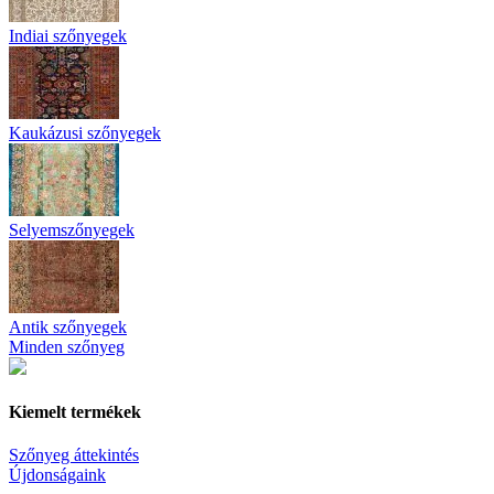
Indiai szőnyegek
Kaukázusi szőnyegek
Selyemszőnyegek
Antik szőnyegek
Minden szőnyeg
Kiemelt termékek
Szőnyeg áttekintés
Újdonságaink