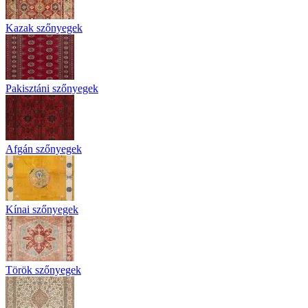
Kazak szőnyegek
Pakisztáni szőnyegek
Afgán szőnyegek
Kínai szőnyegek
Török szőnyegek