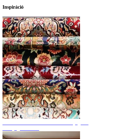
Inspiráció
Fedezze fel a kézzel csomózott szőnyegeket
Szőnyeg áttekintés