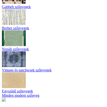
Gabbeh szőnyegek
Berber szőnyegek
Nepáli szőnyegek
Vintage és patchwork szőnyegek
Egyszínű szőnyegek
Minden modern szőnyeg