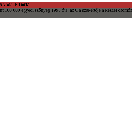
ő kóddal:
100K
nt 100 000 egyedi szőnyeg
1998 óta: az Ön szakértője a kézzel csomóz