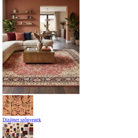
Dizájner szőnyegek