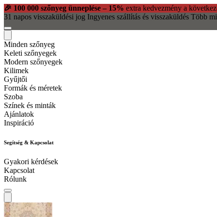
🎉 100 000 szőnyeg ünneplése – 15%
extra kedvezmény a következ
31 napos visszaküldési jog
Ingyenes szállítás és visszaküldés
Több mi
Minden szőnyeg
Keleti szőnyegek
Modern szőnyegek
Kilimek
Gyűjtői
Formák és méretek
Szoba
Színek és minták
Ajánlatok
Inspiráció
Segítség & Kapcsolat
Gyakori kérdések
Kapcsolat
Rólunk